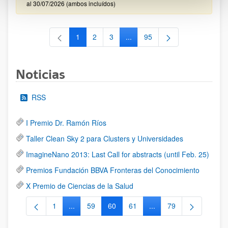
al 30/07/2026 (ambos incluídos)
1
2
3
...
95
Página
Página
Página
Páginas intermedias Use TAB 
Página
Noticias
RSS
I Premio Dr. Ramón Ríos
Taller Clean Sky 2 para Clusters y Universidades
ImagineNano 2013: Last Call for abstracts (until Feb. 25)
Premios Fundación BBVA Fronteras del Conocimiento
X Premio de Ciencias de la Salud
1
...
59
60
61
...
79
Página
Páginas intermedias Use TAB para desplazarse.
Página
Página
Página
Páginas intermedias Us
Página