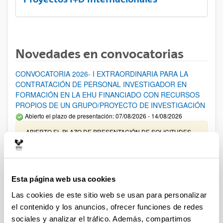
Novedades en convocatorias
CONVOCATORIA 2026- I EXTRAORDINARIA PARA LA
CONTRATACIÓN DE PERSONAL INVESTIGADOR EN
FORMACIÓN EN LA EHU FINANCIADO CON RECURSOS
PROPIOS DE UN GRUPO/PROYECTO DE INVESTIGACIÓN
Abierto el plazo de presentación: 07/08/2026 - 14/08/2026
ABIERTO EL PLAZO DE PRESENTACIÓN DE SOLICITUDES
HASTA EL 14/08/2026
Ayudas para financiación de la adquisición y renovación de
infraestructura científica y fondos bibliográficos en la
Esta página web usa cookies
UPV/EHU 2026
Las cookies de este sitio web se usan para personalizar
Trámite abierto
el contenido y los anuncios, ofrecer funciones de redes
25/03/2026: Corrección de errores del listado provisional de
sociales y analizar el tráfico. Además, compartimos
solicitudes admitidas y excluidas. 23/03/2026: Relación