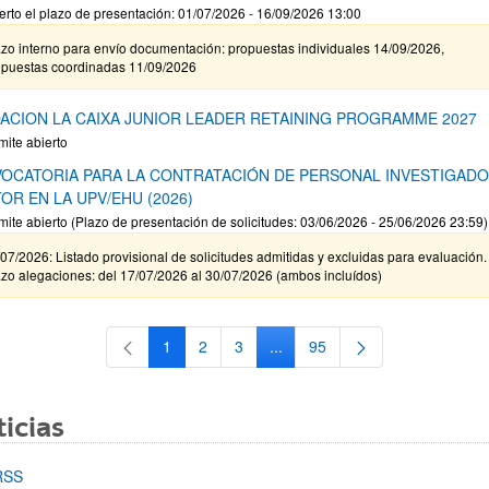
erto el plazo de presentación: 01/07/2026 - 16/09/2026 13:00
zo interno para envío documentación: propuestas individuales 14/09/2026,
opuestas coordinadas 11/09/2026
ACION LA CAIXA JUNIOR LEADER RETAINING PROGRAMME 2027
mite abierto
OCATORIA PARA LA CONTRATACIÓN DE PERSONAL INVESTIGAD
OR EN LA UPV/EHU (2026)
mite abierto (Plazo de presentación de solicitudes: 03/06/2026 - 25/06/2026 23:59)
07/2026: Listado provisional de solicitudes admitidas y excluidas para evaluación.
zo alegaciones: del 17/07/2026 al 30/07/2026 (ambos incluídos)
1
2
3
...
95
Página
Página
Página
Páginas intermedias Use TAB 
Página
icias
RSS