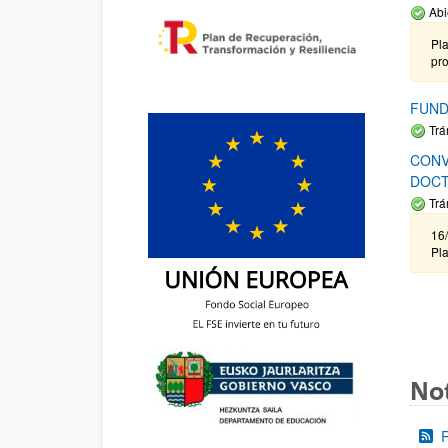
Abi
Pla
pr
FUND
Trá
CONV
DOCT
Trá
16/
Pla
Not