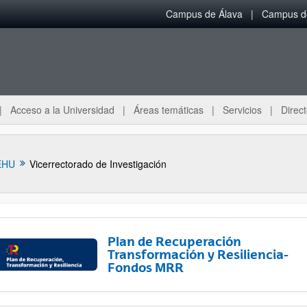
Campus de Álava
Campus de
Acceso a la Universidad
Áreas temáticas
Servicios
Direct
EHU
Vicerrectorado de Investigación
Plan de Recuperación
Transformación y Resiliencia-
Fondos MRR
ar subpáginas