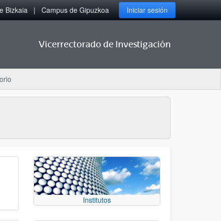
 Bizkaia
Campus de Gipuzkoa
Iniciar sesión
Vicerrectorado de Investigación
orio
Institutos