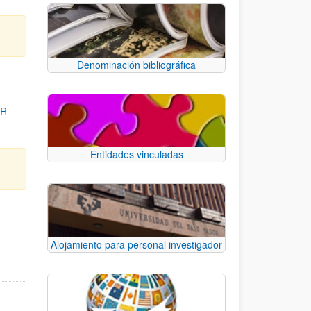
Denominación bibliográfica
OR
Entidades vinculadas
para desplazarse.
Alojamiento para personal investigador