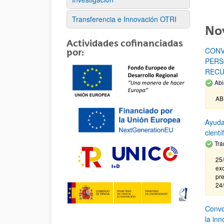
Transferencia e Innovación OTRI
No
Actividades cofinanciadas
CONV
por:
PERS
RECU
Abi
AB
Ayuda
cient
Trá
25/
exc
pre
24
Convoc
la in