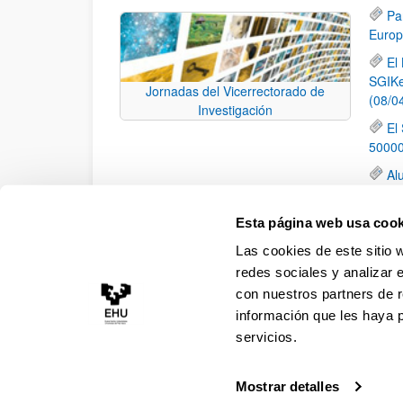
Pa
Europ
El
SGIKe
Jornadas del Vicerrectorado de
(08/0
Investigación
El
50000
Al
Centr
Pu
Esta página web usa cook
the E
Las cookies de este sitio 
(EUR
redes sociales y analizar 
con nuestros partners de r
información que les haya 
servicios.
Mostrar detalles
Accesibilidad
Información legal
Contacto
Ma