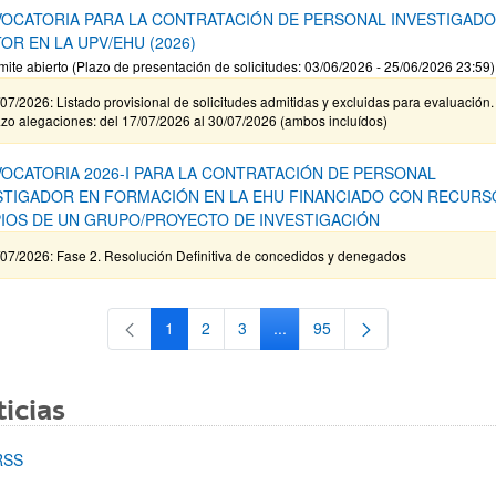
OCATORIA PARA LA CONTRATACIÓN DE PERSONAL INVESTIGAD
OR EN LA UPV/EHU (2026)
mite abierto (Plazo de presentación de solicitudes: 03/06/2026 - 25/06/2026 23:59)
07/2026: Listado provisional de solicitudes admitidas y excluidas para evaluación.
zo alegaciones: del 17/07/2026 al 30/07/2026 (ambos incluídos)
OCATORIA 2026-I PARA LA CONTRATACIÓN DE PERSONAL
STIGADOR EN FORMACIÓN EN LA EHU FINANCIADO CON RECURS
IOS DE UN GRUPO/PROYECTO DE INVESTIGACIÓN
/07/2026: Fase 2. Resolución Definitiva de concedidos y denegados
1
2
3
...
95
Página
Página
Página
Páginas intermedias Use TAB 
Página
icias
RSS