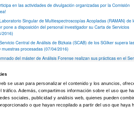
rticipa en las actividades de divulgación organizadas por la Comisión
ea!
 Laboratorio Singular de Multiespectroscopías Acopladas (RAMAN) de l
r pone a disposición del personal investigador su Carta de Servicios
4/2016)
 Servicio Central de Análisis de Bizkaia (SCAB) de los SGIker supera la
 muestras procesadas (07/04/2016)
umnado del máster de Análisis Forense realizan sus prácticas en el Ser
al de Análisis de Bizkaia (SCAB) de los SGIker (22/03/2016)
blic Consultation (desde 04.03.2016 a 31.05.2016) on the development
ies
nergy Union Integrated Research, Innovation and Competitiveness Stra
web se usan para personalizar el contenido y los anuncios, ofrec
ICS)
el tráfico. Además, compartimos información sobre el uso que ha
1
...
27
28
29
...
79
edes sociales, publicidad y análisis web, quienes pueden combin
Página
Páginas intermedias Use TAB para desplazarse.
Página
Página
Página
Páginas intermedias Us
Página
proporcionado o que hayan recopilado a partir del uso que haya
pa
Ayuda