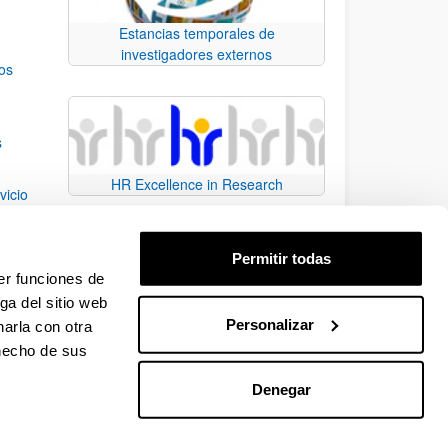
Estancias temporales de
investigadores externos
os
s
HR Excellence in Research
vicio
 of
Permitir todas
tegy
er funciones de
ga del sitio web
Personalizar
arla con otra
e TAB para desplazarse.
 hecho de sus
Denegar
EHU