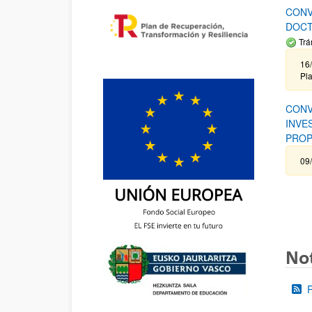
CONV
DOCT
Trá
16/
Pla
CONV
INVE
PROP
09
Not