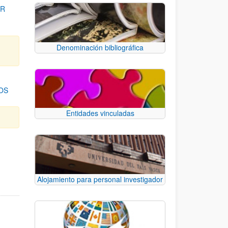
OR
Denominación bibliográfica
OS
Entidades vinculadas
para desplazarse.
Alojamiento para personal investigador