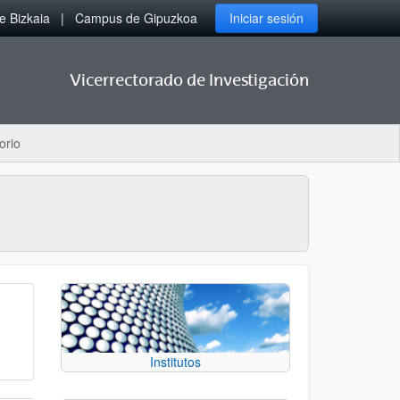
 Bizkaia
Campus de Gipuzkoa
Iniciar sesión
Vicerrectorado de Investigación
orio
Institutos