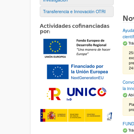
Transferencia e Innovación OTRI
No
Actividades cofinanciadas
Ayuda
por:
cient
Trá
25/
exc
pre
24
Convoc
la in
Abi
Pla
pr
FUND
Trá