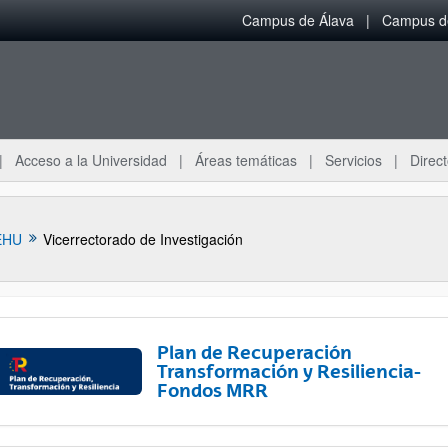
Campus de Álava
Campus de
Acceso a la Universidad
Áreas temáticas
Servicios
Direct
EHU
Vicerrectorado de Investigación
Plan de Recuperación
Transformación y Resiliencia-
Fondos MRR
ar subpáginas