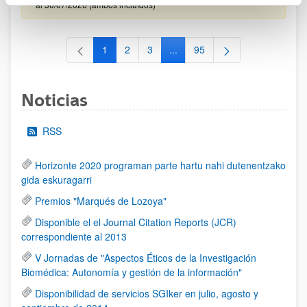
al 30/07/2026 (ambos incluídos)
1
2
3
...
95
Página
Página
Página
Páginas intermedias Use TAB 
Página
Noticias
RSS
Horizonte 2020 programan parte hartu nahi dutenentzako
gida eskuragarri
Premios "Marqués de Lozoya"
Disponible el el Journal Citation Reports (JCR)
correspondiente al 2013
V Jornadas de "Aspectos Éticos de la Investigación
Biomédica: Autonomía y gestión de la información"
Disponibilidad de servicios SGIker en julio, agosto y