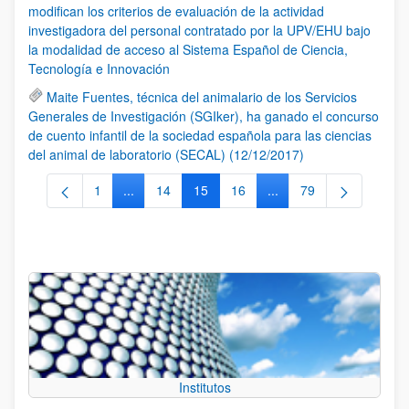
modifican los criterios de evaluación de la actividad
investigadora del personal contratado por la UPV/EHU bajo
la modalidad de acceso al Sistema Español de Ciencia,
Tecnología e Innovación
Maite Fuentes, técnica del animalario de los Servicios
Generales de Investigación (SGIker), ha ganado el concurso
de cuento infantil de la sociedad española para las ciencias
del animal de laboratorio (SECAL) (12/12/2017)
1
...
14
15
16
...
79
Página
Páginas intermedias Use TAB para desplazarse.
Página
Página
Página
Páginas intermedias Us
Página
Institutos