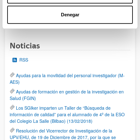
al 30/07/2026 (ambos incluídos)
Denegar
1
2
3
...
95
Página
Página
Página
Páginas intermedias Use TAB 
Página
Noticias
RSS
Ayudas para la movilidad del personal investigador (M-
AES)
Ayudas de formación en gestión de la investigación en
Salud (FGIN)
Los SGIker imparten un Taller de “Búsqueda de
información de calidad” para el alumnado de 4º de la ESO
del Colegio La Salle (Bilbao) (13/02/2018)
Resolución del Vicerrector de Investigación de la
UPV/EHU, de 19 de Diciembre de 2017, por la que se