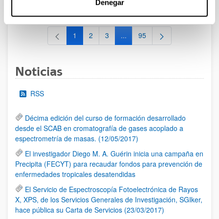
Denegar
al 30/07/2026 (ambos incluídos)
1
2
3
...
95
Página
Página
Página
Páginas intermedias Use TAB 
Página
Noticias
RSS
Décima edición del curso de formación desarrollado
desde el SCAB en cromatografía de gases acoplado a
espectrometría de masas. (12/05/2017)
El investigador Diego M. A. Guérin inicia una campaña en
Precipita (FECYT) para recaudar fondos para prevención de
enfermedades tropicales desatendidas
El Servicio de Espectroscopía Fotoelectrónica de Rayos
X, XPS, de los Servicios Generales de Investigación, SGIker,
hace pública su Carta de Servicios (23/03/2017)