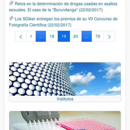
Retos en la determinación de drogas usadas en asaltos
sexuales. El caso de la "Burundanga" (22/02/2017)
Los SGIker entregan los premios de su VII Concurso de
Fotografía Científica (22/02/2017)
1
...
18
19
20
...
79
Página
Páginas intermedias Use TAB para desplazarse.
Página
Página
Página
Páginas intermedias Us
Página
Institutos