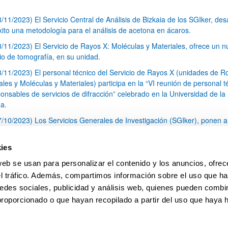
8/11/2023) El Servicio Central de Análisis de Bizkaia de los SGIker, desa
xito una metodología para el análisis de acetona en ácaros.
8/11/2023) El Servicio de Rayos X: Moléculas y Materiales, ofrece un 
cio de tomografía, en su unidad.
3/11/2023) El personal técnico del Servicio de Rayos X (unidades de R
les y Moléculas y Materiales) participa en la “VI reunión de personal t
onsables de servicios de difracción” celebrado en la Universidad de la
a.
7/10/2023) Los Servicios Generales de Investigación (SGIker), ponen a
sición de toda la comunidad investigadora una Unidad de Fenotipado e
lario de Bizkaia.
ies
3/10/2023) Nueva edición de la convocatoria del Programa de Ayudas a
web se usan para personalizar el contenido y los anuncios, ofrec
idad Internacional CERU On the Move
el tráfico. Además, compartimos información sobre el uso que ha
1
...
4
5
6
...
79
edes sociales, publicidad y análisis web, quienes pueden combin
Página
Páginas intermedias Use TAB para desplazars
Página
Página
Página
Páginas intermedias Use
Página
proporcionado o que hayan recopilado a partir del uso que haya