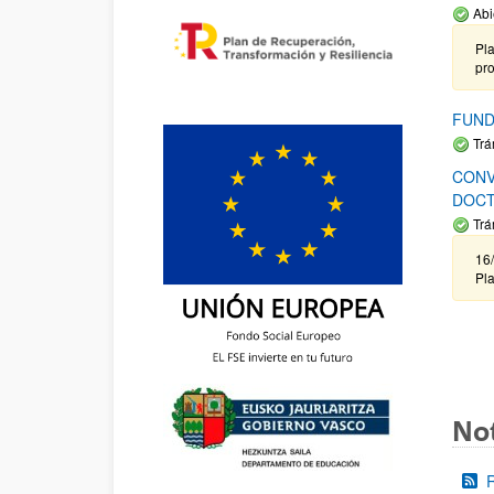
Abi
Pla
pr
FUND
Trá
CONV
DOCT
Trá
16/
Pla
Not