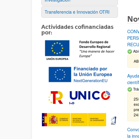
Transferencia e Innovación OTRI
No
Actividades cofinanciadas
CONV
por:
PERS
RECU
Abi
AB
Ayuda
cient
Trá
25/
exc
pre
24
Convoc
la in