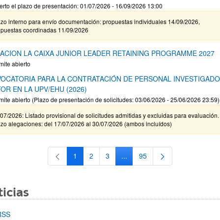
erto el plazo de presentación: 01/07/2026 - 16/09/2026 13:00
zo interno para envío documentación: propuestas individuales 14/09/2026,
opuestas coordinadas 11/09/2026
ACION LA CAIXA JUNIOR LEADER RETAINING PROGRAMME 2027
mite abierto
OCATORIA PARA LA CONTRATACIÓN DE PERSONAL INVESTIGAD
OR EN LA UPV/EHU (2026)
mite abierto (Plazo de presentación de solicitudes: 03/06/2026 - 25/06/2026 23:59)
07/2026: Listado provisional de solicitudes admitidas y excluidas para evaluación.
zo alegaciones: del 17/07/2026 al 30/07/2026 (ambos incluídos)
1
2
3
...
95
Página
Página
Página
Páginas intermedias Use TAB 
Página
icias
RSS