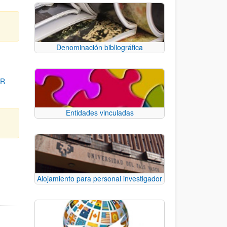
Denominación bibliográfica
OR
Entidades vinculadas
para desplazarse.
Alojamiento para personal investigador