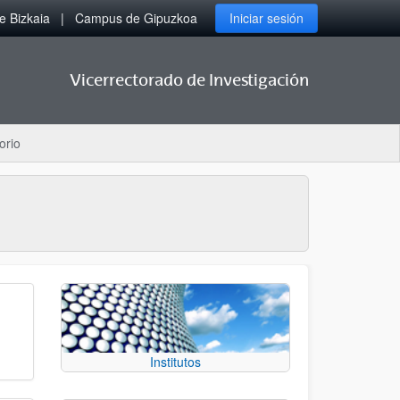
 Bizkaia
Campus de Gipuzkoa
Iniciar sesión
Vicerrectorado de Investigación
orio
Institutos