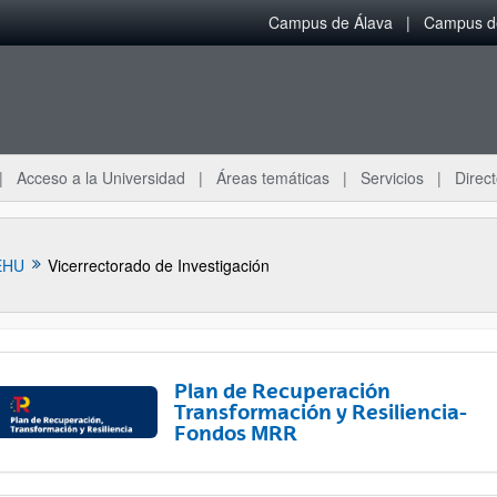
Campus de Álava
Campus de
Acceso a la Universidad
Áreas temáticas
Servicios
Direct
EHU
Vicerrectorado de Investigación
Plan de Recuperación
Transformación y Resiliencia-
Fondos MRR
ar subpáginas