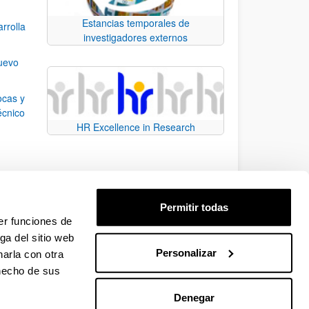
Estancias temporales de
rrolla
investigadores externos
nuevo
ocas y
écnico
HR Excellence in Research
n el
Permitir todas
 la
er funciones de
ga del sitio web
Personalizar
arla con otra
e.
 TAB para desplazarse.
 hecho de sus
Denegar