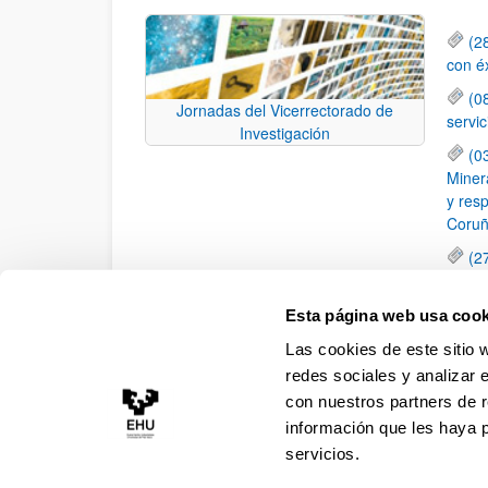
(2
con é
(0
Jornadas del Vicerrectorado de
servi
Investigación
(0
Minera
y resp
Coruñ
(2
dispo
Anima
Esta página web usa cook
(2
Las cookies de este sitio 
Movil
redes sociales y analizar 
con nuestros partners de r
información que les haya 
servicios.