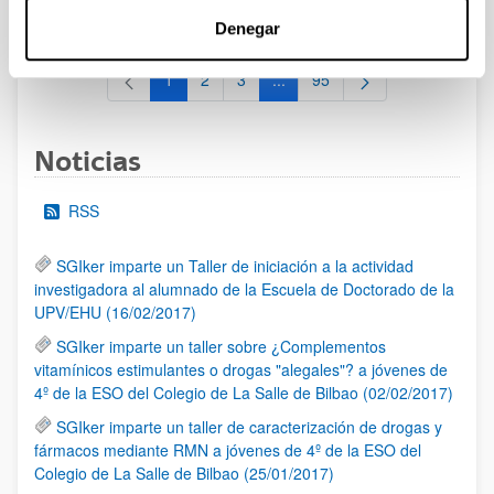
al 30/07/2026 (ambos incluídos)
Denegar
1
2
3
...
95
Página
Página
Página
Páginas intermedias Use TAB 
Página
Noticias
RSS
SGIker imparte un Taller de iniciación a la actividad
investigadora al alumnado de la Escuela de Doctorado de la
UPV/EHU (16/02/2017)
SGIker imparte un taller sobre ¿Complementos
vitamínicos estimulantes o drogas "alegales"? a jóvenes de
4º de la ESO del Colegio de La Salle de Bilbao (02/02/2017)
SGIker imparte un taller de caracterización de drogas y
fármacos mediante RMN a jóvenes de 4º de la ESO del
Colegio de La Salle de Bilbao (25/01/2017)