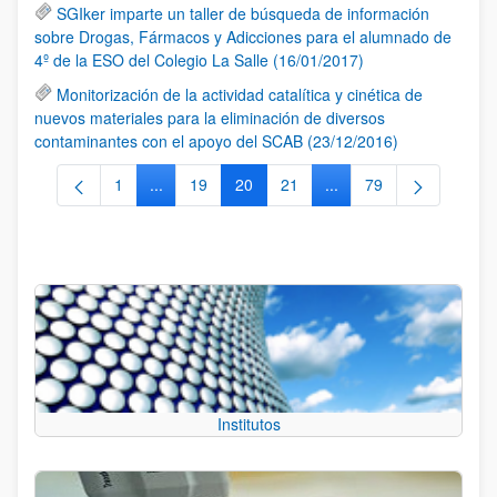
SGIker imparte un taller de búsqueda de información
sobre Drogas, Fármacos y Adicciones para el alumnado de
4º de la ESO del Colegio La Salle (16/01/2017)
Monitorización de la actividad catalítica y cinética de
nuevos materiales para la eliminación de diversos
contaminantes con el apoyo del SCAB (23/12/2016)
1
...
19
20
21
...
79
Página
Páginas intermedias Use TAB para desplazarse.
Página
Página
Página
Páginas intermedias Us
Página
Institutos