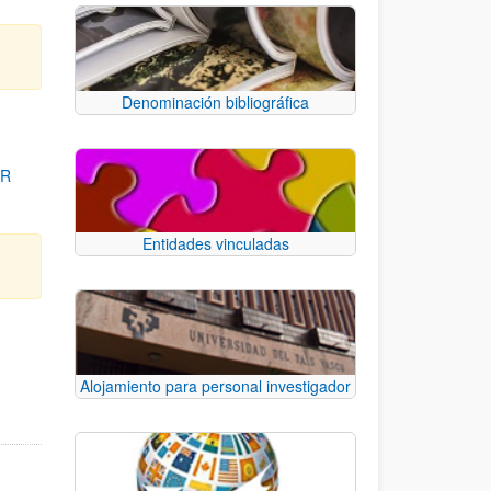
Denominación bibliográfica
OR
Entidades vinculadas
para desplazarse.
Alojamiento para personal investigador