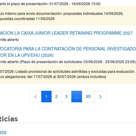
erto el plazo de presentación: 01/07/2026 - 16/09/2026 13:00
zo interno para envío documentación: propuestas individuales 14/09/2026,
opuestas coordinadas 11/09/2026
ACION LA CAIXA JUNIOR LEADER RETAINING PROGRAMME 2027
mite abierto
OCATORIA PARA LA CONTRATACIÓN DE PERSONAL INVESTIGAD
OR EN LA UPV/EHU (2026)
mite abierto (Plazo de presentación de solicitudes: 03/06/2026 - 25/06/2026 23:59)
07/2026: Listado provisional de solicitudes admitidas y excluidas para evaluación.
zo alegaciones: del 17/07/2026 al 30/07/2026 (ambos incluídos)
1
2
3
...
95
Página
Página
Página
Páginas intermedias Use TAB 
Página
icias
RSS