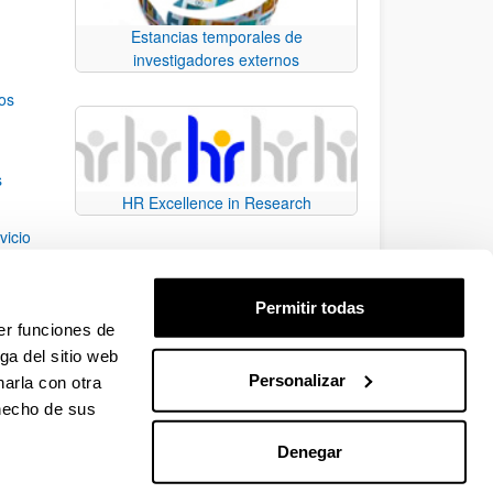
Estancias temporales de
investigadores externos
os
s
HR Excellence in Research
vicio
 of
Permitir todas
tegy
er funciones de
ga del sitio web
Personalizar
arla con otra
e TAB para desplazarse.
 hecho de sus
Denegar