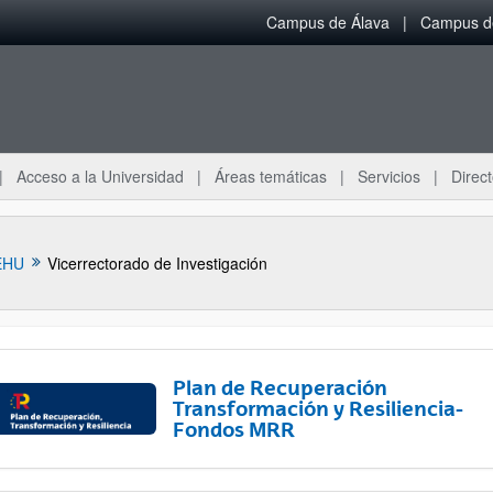
Campus de Álava
Campus de
Acceso a la Universidad
Áreas temáticas
Servicios
Direct
EHU
Vicerrectorado de Investigación
Plan de Recuperación
Transformación y Resiliencia-
Fondos MRR
ar subpáginas