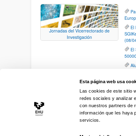
Pa
Europ
El
Jornadas del Vicerrectorado de
SGIKe
Investigación
(08/0
El
50000
Al
Centr
Pu
Esta página web usa cook
the E
Las cookies de este sitio 
(EUR
redes sociales y analizar 
con nuestros partners de r
información que les haya 
servicios.