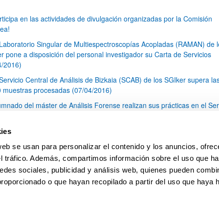
rticipa en las actividades de divulgación organizadas por la Comisión
ea!
 Laboratorio Singular de Multiespectroscopías Acopladas (RAMAN) de l
r pone a disposición del personal investigador su Carta de Servicios
4/2016)
 Servicio Central de Análisis de Bizkaia (SCAB) de los SGIker supera la
 muestras procesadas (07/04/2016)
umnado del máster de Análisis Forense realizan sus prácticas en el Ser
al de Análisis de Bizkaia (SCAB) de los SGIker (22/03/2016)
blic Consultation (desde 04.03.2016 a 31.05.2016) on the development
ies
nergy Union Integrated Research, Innovation and Competitiveness Stra
web se usan para personalizar el contenido y los anuncios, ofrec
ICS)
el tráfico. Además, compartimos información sobre el uso que ha
1
...
27
28
29
...
79
edes sociales, publicidad y análisis web, quienes pueden combin
Página
Páginas intermedias Use TAB para desplazarse.
Página
Página
Página
Páginas intermedias Us
Página
proporcionado o que hayan recopilado a partir del uso que haya