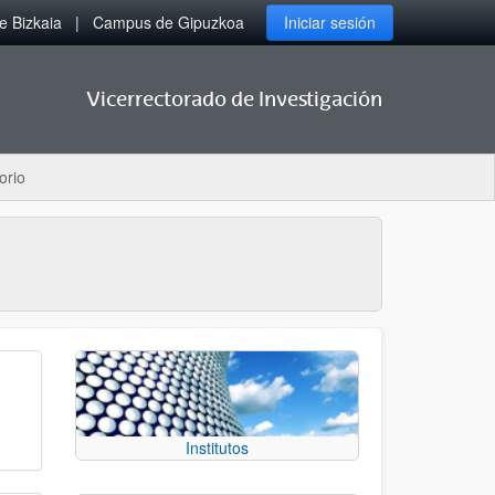
 Bizkaia
Campus de Gipuzkoa
Iniciar sesión
Vicerrectorado de Investigación
orio
Institutos