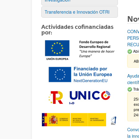
Transferencia e Innovación OTRI
No
Actividades cofinanciadas
CONV
por:
PERS
RECU
Abi
AB
Ayuda
cient
Trá
25/
exc
pre
24
Convoc
la in