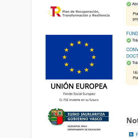
Abi
Pla
pr
FUND
Trá
CONV
DOCT
Trá
16/
Pla
Not