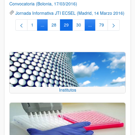
Convocatoria (Bolonia, 17/03/2016)
Jornada Informativa JTI ECSEL (Madrid, 14 Marzo 2016)
1
...
28
29
30
...
79
Página
Páginas intermedias Use TAB para desplazarse.
Página
Página
Página
Páginas intermedias Us
Página
Institutos