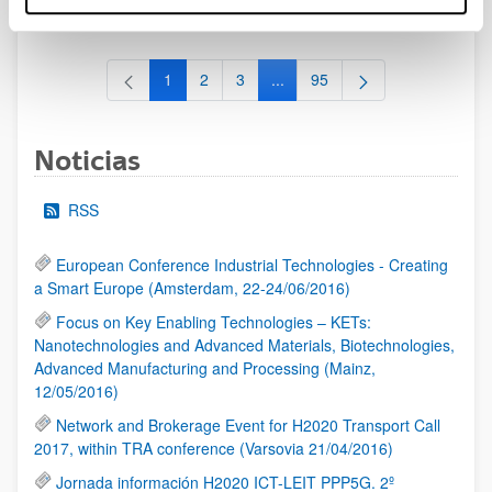
al 30/07/2026 (ambos incluídos)
1
2
3
...
95
Página
Página
Página
Páginas intermedias Use TAB 
Página
Noticias
RSS
European Conference Industrial Technologies - Creating
a Smart Europe (Amsterdam, 22-24/06/2016)
Focus on Key Enabling Technologies – KETs:
Nanotechnologies and Advanced Materials, Biotechnologies,
Advanced Manufacturing and Processing (Mainz,
12/05/2016)
Network and Brokerage Event for H2020 Transport Call
2017, within TRA conference (Varsovia 21/04/2016)
Jornada información H2020 ICT-LEIT PPP5G. 2º