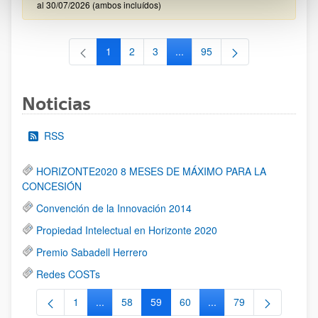
al 30/07/2026 (ambos incluídos)
1
2
3
...
95
Página
Página
Página
Páginas intermedias Use TAB 
Página
Noticias
RSS
HORIZONTE2020 8 MESES DE MÁXIMO PARA LA
CONCESIÓN
Convención de la Innovación 2014
Propiedad Intelectual en Horizonte 2020
Premio Sabadell Herrero
Redes COSTs
1
...
58
59
60
...
79
Página
Páginas intermedias Use TAB para desplazarse.
Página
Página
Página
Páginas intermedias Us
Página