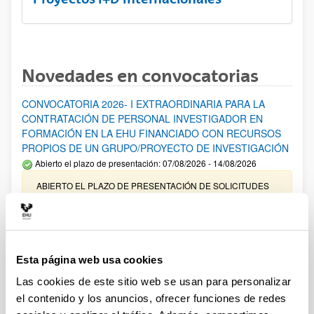
Novedades en convocatorias
CONVOCATORIA 2026- I EXTRAORDINARIA PARA LA
CONTRATACIÓN DE PERSONAL INVESTIGADOR EN
FORMACIÓN EN LA EHU FINANCIADO CON RECURSOS
PROPIOS DE UN GRUPO/PROYECTO DE INVESTIGACIÓN
Abierto el plazo de presentación: 07/08/2026 - 14/08/2026
ABIERTO EL PLAZO DE PRESENTACIÓN DE SOLICITUDES
HASTA EL 14/08/2026
Ayudas para financiación de la adquisición y renovación de
infraestructura científica y fondos bibliográficos en la
UPV/EHU 2026
Esta página web usa cookies
Trámite abierto
Las cookies de este sitio web se usan para personalizar
25/03/2026: Corrección de errores del listado provisional de
el contenido y los anuncios, ofrecer funciones de redes
solicitudes admitidas y excluidas. 23/03/2026: Relación