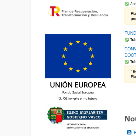
Abi
Pla
pr
FUND
Trá
CONV
DOCT
Trá
16/
Pla
Not