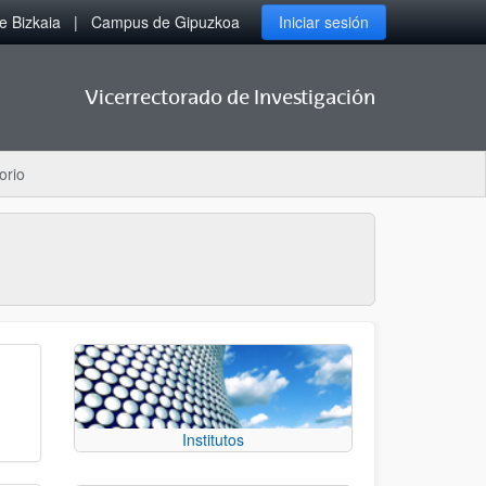
 Bizkaia
Campus de Gipuzkoa
Iniciar sesión
Vicerrectorado de Investigación
orio
Institutos