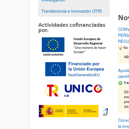
Transferencia e Innovación OTRI
No
Actividades cofinanciadas
CONV
por:
PERS
RECU
No 
AB
Ayuda
cient
Trá
25/
exc
pre
24
Convoc
la in