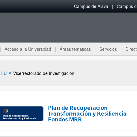
Campus de Álava
Campus de
Acceso a la Universidad
Áreas temáticas
Servicios
Direct
EHU
Vicerrectorado de Investigación
Plan de Recuperación
Transformación y Resiliencia-
Fondos MRR
ar subpáginas