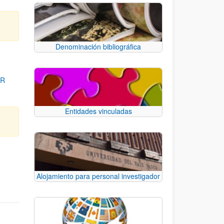
Denominación bibliográfica
OR
Entidades vinculadas
para desplazarse.
Alojamiento para personal investigador