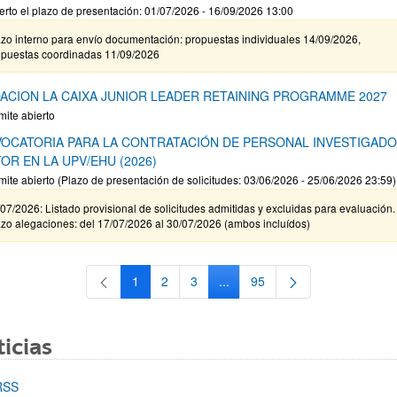
erto el plazo de presentación: 01/07/2026 - 16/09/2026 13:00
zo interno para envío documentación: propuestas individuales 14/09/2026,
opuestas coordinadas 11/09/2026
ACION LA CAIXA JUNIOR LEADER RETAINING PROGRAMME 2027
mite abierto
OCATORIA PARA LA CONTRATACIÓN DE PERSONAL INVESTIGAD
OR EN LA UPV/EHU (2026)
mite abierto (Plazo de presentación de solicitudes: 03/06/2026 - 25/06/2026 23:59)
07/2026: Listado provisional de solicitudes admitidas y excluidas para evaluación.
zo alegaciones: del 17/07/2026 al 30/07/2026 (ambos incluídos)
1
2
3
...
95
Página
Página
Página
Páginas intermedias Use TAB 
Página
icias
RSS