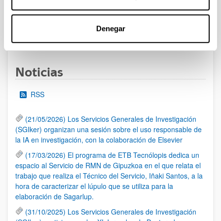
al 30/07/2026 (ambos incluídos)
Denegar
1
2
3
...
95
Página
Página
Página
Páginas intermedias Use TAB 
Página
Noticias
RSS
(21/05/2026) Los Servicios Generales de Investigación
(SGIker) organizan una sesión sobre el uso responsable de
la IA en investigación, con la colaboración de Elsevier
(17/03/2026) El programa de ETB Tecnólopis dedica un
espacio al Servicio de RMN de Gipuzkoa en el que relata el
trabajo que realiza el Técnico del Servicio, Iñaki Santos, a la
hora de caracterizar el lúpulo que se utiliza para la
elaboración de Sagarlup.
(31/10/2025) Los Servicios Generales de Investigación