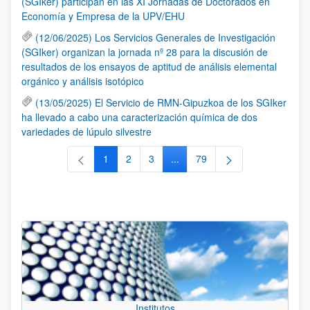
(SGIker) participan en las XI Jornadas de Doctorados en
Economía y Empresa de la UPV/EHU
(12/06/2025) Los Servicios Generales de Investigación
(SGIker) organizan la jornada nº 28 para la discusión de
resultados de los ensayos de aptitud de análisis elemental
orgánico y análisis isotópico
(13/05/2025) El Servicio de RMN-Gipuzkoa de los SGIker
ha llevado a cabo una caracterización química de dos
variedades de lúpulo silvestre
1
2
3
...
79
Página
Página
Página
Páginas intermedias Use TAB 
Página
Institutos