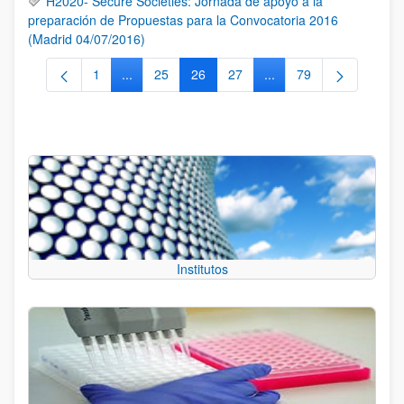
H2020- Secure Societies: Jornada de apoyo a la
preparación de Propuestas para la Convocatoria 2016
(Madrid 04/07/2016)
1
...
25
26
27
...
79
Página
Páginas intermedias Use TAB para desplazarse.
Página
Página
Página
Páginas intermedias Us
Página
Institutos