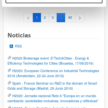
al 30/07/2026 (ambos incluídos)
1
2
3
...
95
Página
Página
Página
Páginas intermedias Use TAB 
Página
Noticias
RSS
H2020 Brokerage event: E²Tech4Cities - Energy &
Efficiency Technologies for Cities (Bruselas, 17/06/2016)
H2020: European Conference on Industrial Technologies
2016 (Amsterdam, 22-24 June 2016)
Spain - France Seminar on R&D in the domain of Smart
Grids and Storage (Madrid, 29 Junio 2016)
H2020: Jornada nacional Reto 6 "Europa en un mundo
cambiante: sociedades inclusivas, innovadoras y reflexivas"