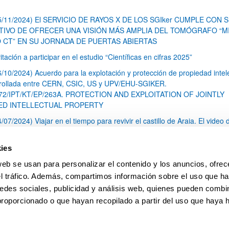
5/11/2024) El SERVICIO DE RAYOS X DE LOS SGIker CUMPLE CON 
TIVO DE OFRECER UNA VISIÓN MÁS AMPLIA DEL TOMÓGRAFO “M
 CT” EN SU JORNADA DE PUERTAS ABIERTAS
itación a participar en el estudio “Científicas en cifras 2025”
6/10/2024) Acuerdo para la explotación y protección de propiedad intel
rollada entre CERN, CSIC, US y UPV/EHU-SGIKER.
72/IPT/KT/EP/263A. PROTECTION AND EXPLOITATION OF JOINTLY
D INTELLECTUAL PROPERTY
4/07/2024) Viajar en el tiempo para revivir el castillo de Araia. El video 
o de la UPV/EHU muestra una reconstrucción histórica de la fortaleza
a del siglo XIII
ies
2/05/2024) Los Servicios Generales de Investigación de la UPV/EHU
web se usan para personalizar el contenido y los anuncios, ofrec
nta su tomógrafo computarizado, único en el Estado por su alta resolu
el tráfico. Además, compartimos información sobre el uso que ha
1
2
3
4
...
79
edes sociales, publicidad y análisis web, quienes pueden combin
Página
Página
Página
Página
Páginas intermedias Use TA
Página
proporcionado o que hayan recopilado a partir del uso que haya