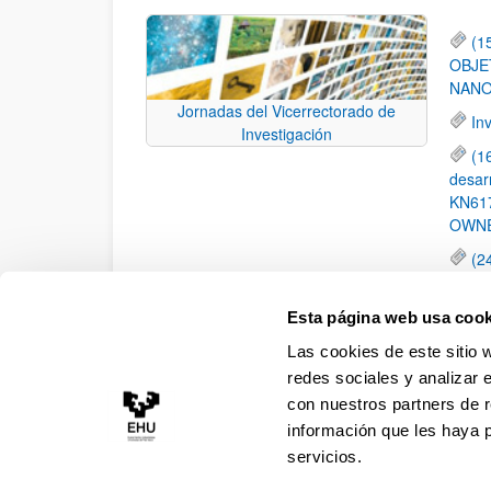
(1
OBJE
NANO
Jornadas del Vicerrectorado de
Inv
Investigación
(1
desar
KN61
OWNE
(2
alumn
alaves
Esta página web usa cook
(2
Las cookies de este sitio 
prese
redes sociales y analizar 
con nuestros partners de r
información que les haya 
servicios.