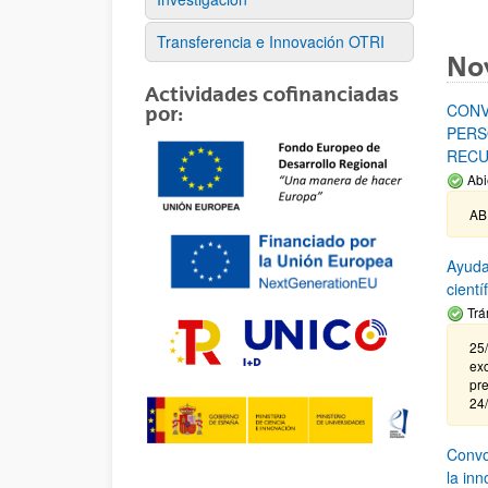
Transferencia e Innovación OTRI
No
Actividades cofinanciadas
CONV
por:
PERS
RECU
Abi
AB
Ayuda
cient
Trá
25/
exc
pre
24
Convoc
la in