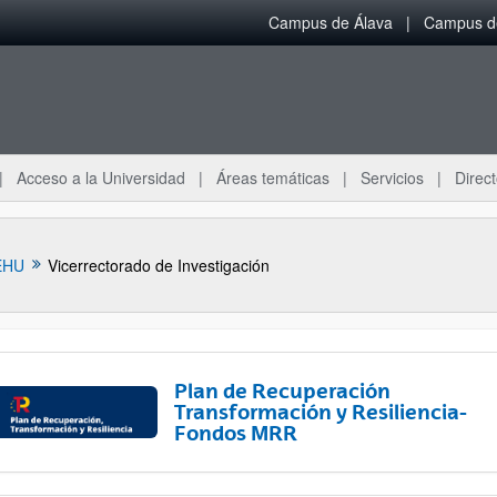
Campus de Álava
Campus de
Acceso a la Universidad
Áreas temáticas
Servicios
Direct
EHU
Vicerrectorado de Investigación
Plan de Recuperación
Transformación y Resiliencia-
Fondos MRR
ar subpáginas