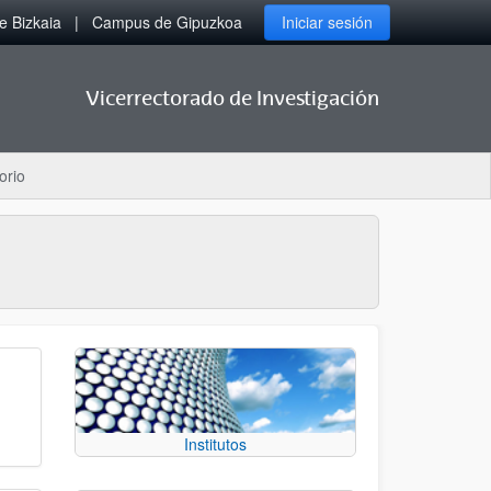
 Bizkaia
Campus de Gipuzkoa
Iniciar sesión
Vicerrectorado de Investigación
orio
Institutos