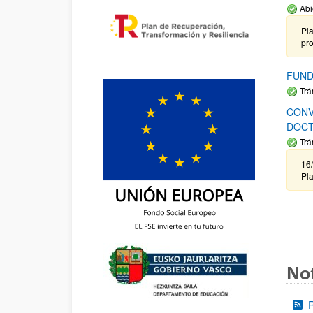
Abi
Pla
pr
FUND
Trá
CONV
DOCT
Trá
16/
Pla
Not