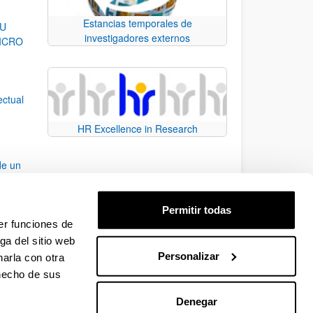
Estancias temporales de
SU
investigadores externos
ICRO
ectual
HR Excellence in Research
de un
Permitir todas
er funciones de
ción
ga del sitio web
Personalizar
arla con otra
B para desplazarse.
 hecho de sus
Denegar