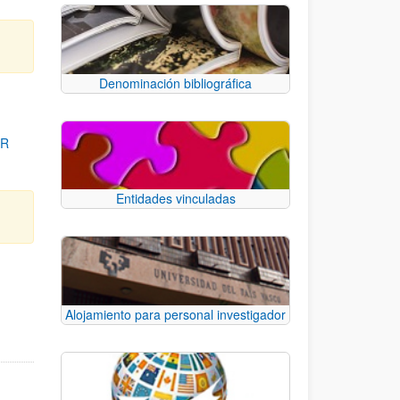
Denominación bibliográfica
OR
Entidades vinculadas
para desplazarse.
Alojamiento para personal investigador