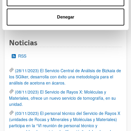
al 30/07/2026 (ambos incluídos)
Denegar
1
2
3
...
95
Página
Página
Página
Páginas intermedias Use TAB 
Página
Noticias
RSS
(28/11/2023) El Servicio Central de Análisis de Bizkaia de
los SGIker, desarrolla con éxito una metodología para el
análisis de acetona en ácaros.
(08/11/2023) El Servicio de Rayos X: Moléculas y
Materiales, ofrece un nuevo servicio de tomografía, en su
unidad.
(03/11/2023) El personal técnico del Servicio de Rayos X
(unidades de Rocas y Minerales y Moléculas y Materiales)
participa en la “VI reunión de personal técnico y