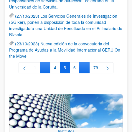
responsables de servicios de difracción” celebrado en la
Universidad de la Coruña.
(27/10/2023) Los Servicios Generales de Investigación
(SGIker), ponen a disposición de toda la comunidad
investigadora una Unidad de Fenotipado en el Animalario de
Bizkaia.
(23/10/2023) Nueva edición de la convocatoria del
Programa de Ayudas a la Movilidad Internacional CERU On
the Move
1
...
4
5
6
...
79
Página
Páginas intermedias Use TAB para desplazars
Página
Página
Página
Páginas intermedias Use
Página
Institutos