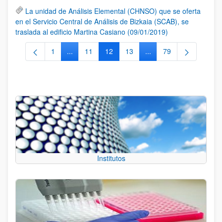
La unidad de Análisis Elemental (CHNSO) que se oferta
en el Servicio Central de Análisis de Bizkaia (SCAB), se
traslada al edificio Martina Casiano (09/01/2019)
1
...
11
12
13
...
79
Página
Páginas intermedias Use TAB para desplazarse.
Página
Página
Página
Páginas intermedias Us
Página
Institutos