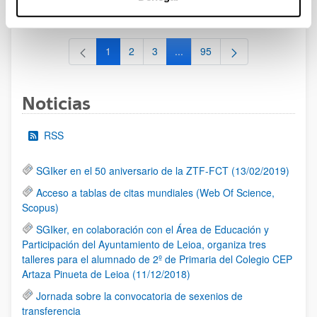
al 30/07/2026 (ambos incluídos)
1
2
3
...
95
Página
Página
Página
Páginas intermedias Use TAB 
Página
Noticias
RSS
SGIker en el 50 aniversario de la ZTF-FCT (13/02/2019)
Acceso a tablas de citas mundiales (Web Of Science,
Scopus)
SGIker, en colaboración con el Área de Educación y
Participación del Ayuntamiento de Leioa, organiza tres
talleres para el alumnado de 2º de Primaria del Colegio CEP
Artaza Pinueta de Leioa (11/12/2018)
Jornada sobre la convocatoria de sexenios de
transferencia