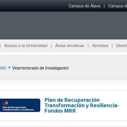
Campus de Álava
Campus de
Acceso a la Universidad
Áreas temáticas
Servicios
Direct
EHU
Vicerrectorado de Investigación
Plan de Recuperación
Transformación y Resiliencia-
Fondos MRR
ar subpáginas