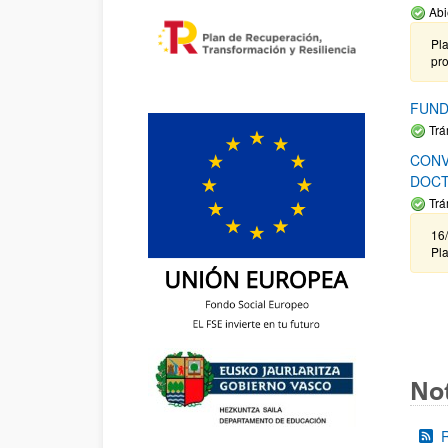
Abi
Pla
pr
FUND
Trá
CONV
DOCT
Trá
16/
Pla
Not