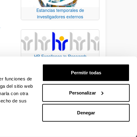
Estancias temporales de
investigadores externos
O
HR Excellence in Research
n de
Permitir todas
do en
er funciones de
ga del sitio web
Personalizar
arla con otra
e.
 TAB para desplazarse.
 hecho de sus
Denegar
EHU