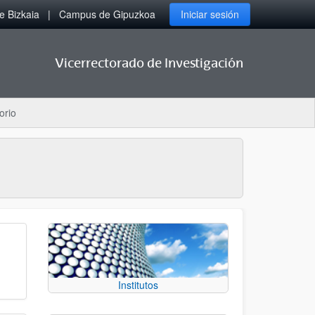
 Bizkaia
Campus de Gipuzkoa
Iniciar sesión
Vicerrectorado de Investigación
orio
Institutos