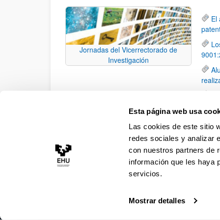
El
paten
Lo
Jornadas del Vicerrectorado de
9001:
Investigación
Al
reali
El
grado
Esta página web usa cook
El
Las cookies de este sitio 
la edi
redes sociales y analizar 
con nuestros partners de r
información que les haya 
servicios.
Mostrar detalles
Accesibilidad
Información legal
Contacto
Ma