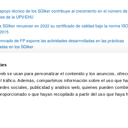
 apoyo técnico de los SGIker contribuye al crecimiento en el número de
tes de la UPV/EHU
s SGIker renuevan en 2022 su certificado de calidad bajo la norma IS
2015
umnado de FP expone las actividades desarrrolladas en las prácticas
zadas en los SGIker
 pasado 6 de mayo se celebró la entrega de diplomas de los trabajos fi
 (TFG) de los cursos 2020/2021 y 2021/2022
ies
 técnico de Microscopía de Biomedicina, Ricardo Andrade, ha participa
web se usan para personalizar el contenido y los anuncios, ofrec
ción de este año del festival Pint of Science
el tráfico. Además, compartimos información sobre el uso que ha
1
...
6
7
8
...
79
edes sociales, publicidad y análisis web, quienes pueden combin
Página
Páginas intermedias Use TAB para desplazars
Página
Página
Página
Páginas intermedias Use
Página
proporcionado o que hayan recopilado a partir del uso que haya
pa
Ayuda