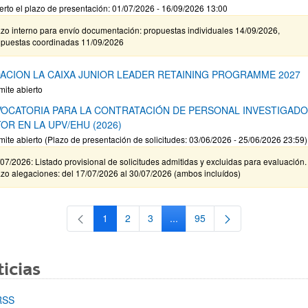
erto el plazo de presentación: 01/07/2026 - 16/09/2026 13:00
zo interno para envío documentación: propuestas individuales 14/09/2026,
opuestas coordinadas 11/09/2026
ACION LA CAIXA JUNIOR LEADER RETAINING PROGRAMME 2027
mite abierto
OCATORIA PARA LA CONTRATACIÓN DE PERSONAL INVESTIGAD
OR EN LA UPV/EHU (2026)
mite abierto (Plazo de presentación de solicitudes: 03/06/2026 - 25/06/2026 23:59)
07/2026: Listado provisional de solicitudes admitidas y excluidas para evaluación.
zo alegaciones: del 17/07/2026 al 30/07/2026 (ambos incluídos)
1
2
3
...
95
Página
Página
Página
Páginas intermedias Use TAB 
Página
icias
RSS