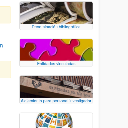
Denominación bibliográfica
OR
Entidades vinculadas
para desplazarse.
Alojamiento para personal investigador