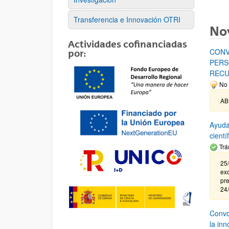
Transferencia e Innovación OTRI
No
Actividades cofinanciadas
CONV
por:
PERS
RECU
No 
AB
Ayuda
cient
Trá
25/
exc
pre
24
Convoc
la in