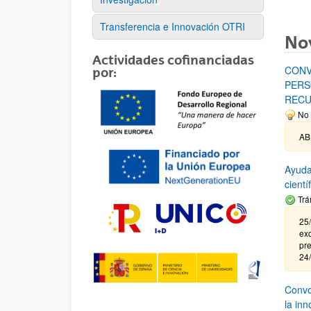
Transferencia e Innovación OTRI
No
Actividades cofinanciadas
CONV
por:
PERS
RECU
No 
AB
Ayuda
cient
Trá
25/
exc
pre
24
Convoc
la in