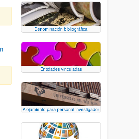
Denominación bibliográfica
OR
Entidades vinculadas
para desplazarse.
Alojamiento para personal investigador