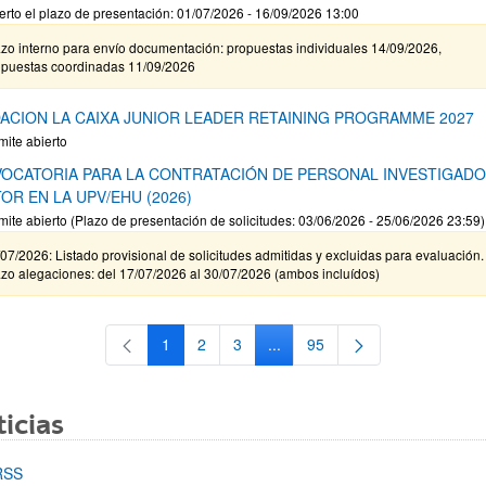
erto el plazo de presentación: 01/07/2026 - 16/09/2026 13:00
zo interno para envío documentación: propuestas individuales 14/09/2026,
opuestas coordinadas 11/09/2026
ACION LA CAIXA JUNIOR LEADER RETAINING PROGRAMME 2027
mite abierto
OCATORIA PARA LA CONTRATACIÓN DE PERSONAL INVESTIGAD
OR EN LA UPV/EHU (2026)
mite abierto (Plazo de presentación de solicitudes: 03/06/2026 - 25/06/2026 23:59)
07/2026: Listado provisional de solicitudes admitidas y excluidas para evaluación.
zo alegaciones: del 17/07/2026 al 30/07/2026 (ambos incluídos)
1
2
3
...
95
Página
Página
Página
Páginas intermedias Use TAB 
Página
icias
RSS