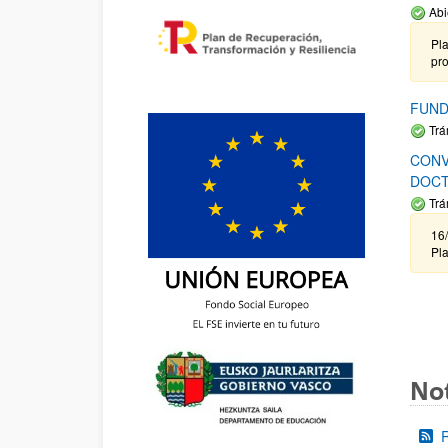
Abi
Pla
pr
FUND
Trá
CONV
DOCT
Trá
16/
Pla
Not