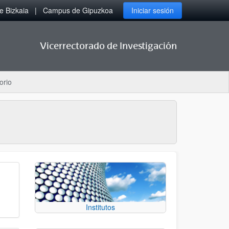
 Bizkaia
Campus de Gipuzkoa
Iniciar sesión
Vicerrectorado de Investigación
orio
Institutos