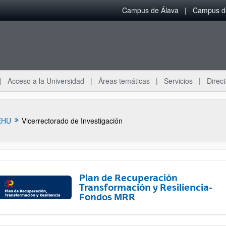
Campus de Álava
Campus de
Acceso a la Universidad
Áreas temáticas
Servicios
Direct
EHU
Vicerrectorado de Investigación
Plan de Recuperación
Transformación y Resiliencia-
Fondos MRR
ar subpáginas