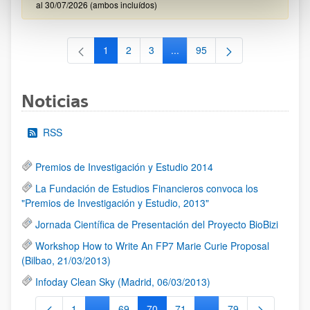
al 30/07/2026 (ambos incluídos)
1
2
3
...
95
Página
Página
Página
Páginas intermedias Use TAB 
Página
Noticias
RSS
Premios de Investigación y Estudio 2014
La Fundación de Estudios Financieros convoca los
"Premios de Investigación y Estudio, 2013"
Jornada Científica de Presentación del Proyecto BioBizi
Workshop How to Write An FP7 Marie Curie Proposal
(Bilbao, 21/03/2013)
Infoday Clean Sky (Madrid, 06/03/2013)
1
...
69
70
71
...
79