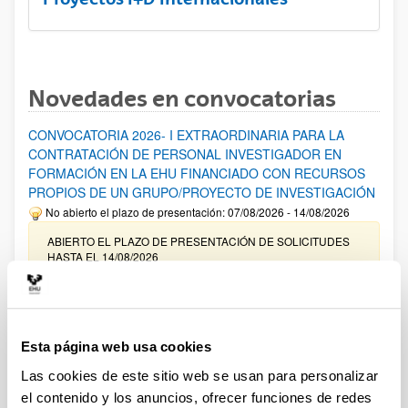
Novedades en convocatorias
CONVOCATORIA 2026- I EXTRAORDINARIA PARA LA
CONTRATACIÓN DE PERSONAL INVESTIGADOR EN
FORMACIÓN EN LA EHU FINANCIADO CON RECURSOS
PROPIOS DE UN GRUPO/PROYECTO DE INVESTIGACIÓN
No abierto el plazo de presentación: 07/08/2026 - 14/08/2026
ABIERTO EL PLAZO DE PRESENTACIÓN DE SOLICITUDES
HASTA EL 14/08/2026
Ayudas para financiación de la adquisición y renovación de
infraestructura científica y fondos bibliográficos en la
UPV/EHU 2026
Esta página web usa cookies
Trámite abierto
Las cookies de este sitio web se usan para personalizar
25/03/2026: Corrección de errores del listado provisional de
el contenido y los anuncios, ofrecer funciones de redes
solicitudes admitidas y excluidas. 23/03/2026: Relación