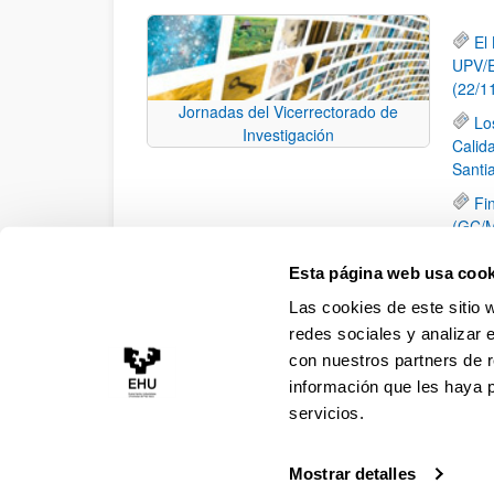
El
UPV/E
(22/1
Jornadas del Vicerrectorado de
Lo
Investigación
Calid
Santi
Fi
(GC/M
II
Esta página web usa cook
Pr
Las cookies de este sitio 
Arqui
redes sociales y analizar 
con nuestros partners de r
información que les haya 
servicios.
Mostrar detalles
Accesibilidad
Información legal
Contacto
Ma