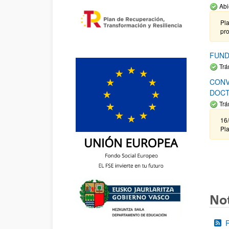
Abi
Pla
pr
FUND
Trá
CONV
DOCT
Trá
16/
Pla
Not