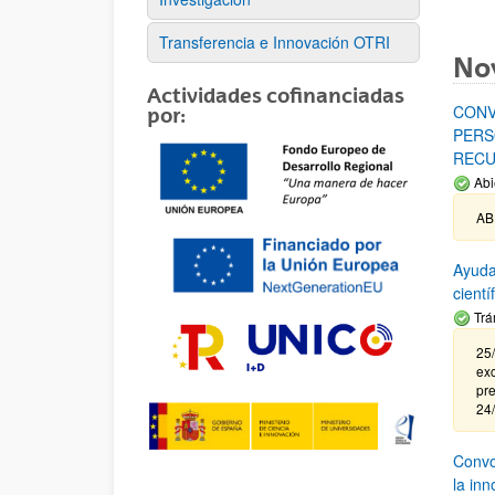
Transferencia e Innovación OTRI
No
Actividades cofinanciadas
CONV
por:
PERS
RECU
Abi
AB
Ayuda
cient
Trá
25/
exc
pre
24
Convoc
la in