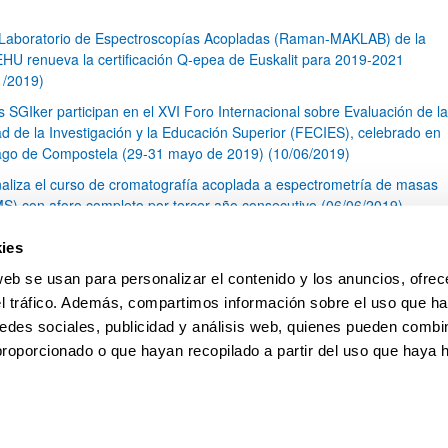
 Laboratorio de Espectroscopías Acopladas (Raman-MAKLAB) de la
HU renueva la certificación Q-epea de Euskalit para 2019-2021
1/2019)
s SGIker participan en el XVI Foro Internacional sobre Evaluación de la
ad de la Investigación y la Educación Superior (FECIES), celebrado en
ago de Compostela (29-31 mayo de 2019) (10/06/2019)
naliza el curso de cromatografía acoplada a espectrometría de masas
S) con aforo completo por tercer año consecutivo (06/06/2019)
I Concurso de Cristalización en la Escuela Cántabra (23/05/2019)
ies
óxima publicación de Acuerdos Marco en las áreas de Ingeniería y
web se usan para personalizar el contenido y los anuncios, ofrec
tectura y Arte y Humanidades.
el tráfico. Además, compartimos información sobre el uso que ha
1
...
10
11
12
...
79
edes sociales, publicidad y análisis web, quienes pueden combin
Página
Páginas intermedias Use TAB para desplazarse.
Página
Página
Página
Páginas intermedias Us
Página
proporcionado o que hayan recopilado a partir del uso que haya
pa
Ayuda