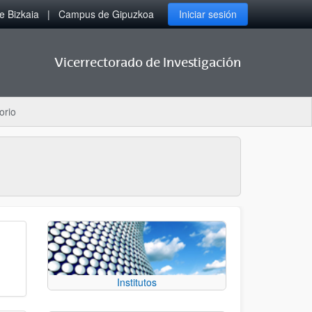
 Bizkaia
Campus de Gipuzkoa
Iniciar sesión
Vicerrectorado de Investigación
orio
Institutos