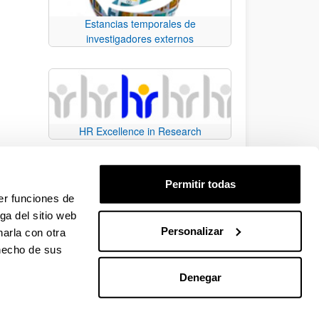
Estancias temporales de
investigadores externos
HR Excellence in Research
Permitir todas
er funciones de
ga del sitio web
Personalizar
arla con otra
e TAB para desplazarse.
 hecho de sus
Denegar
EHU