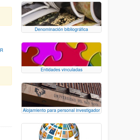
Denominación bibliográfica
OR
Entidades vinculadas
para desplazarse.
Alojamiento para personal investigador