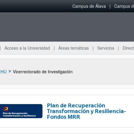
Campus de Álava
Campus de
Acceso a la Universidad
Áreas temáticas
Servicios
Direct
EHU
Vicerrectorado de Investigación
Plan de Recuperación
Transformación y Resiliencia-
Fondos MRR
ar subpáginas