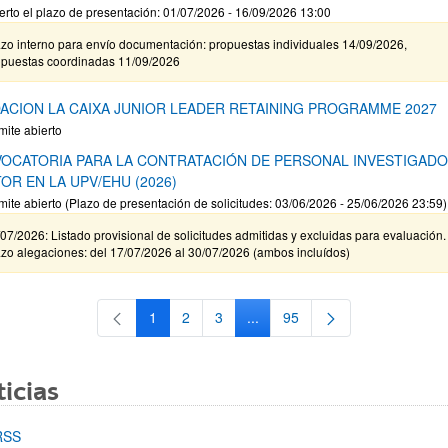
erto el plazo de presentación: 01/07/2026 - 16/09/2026 13:00
zo interno para envío documentación: propuestas individuales 14/09/2026,
opuestas coordinadas 11/09/2026
ACION LA CAIXA JUNIOR LEADER RETAINING PROGRAMME 2027
mite abierto
OCATORIA PARA LA CONTRATACIÓN DE PERSONAL INVESTIGAD
OR EN LA UPV/EHU (2026)
mite abierto (Plazo de presentación de solicitudes: 03/06/2026 - 25/06/2026 23:59)
07/2026: Listado provisional de solicitudes admitidas y excluidas para evaluación.
zo alegaciones: del 17/07/2026 al 30/07/2026 (ambos incluídos)
1
2
3
...
95
Página
Página
Página
Páginas intermedias Use TAB 
Página
icias
RSS