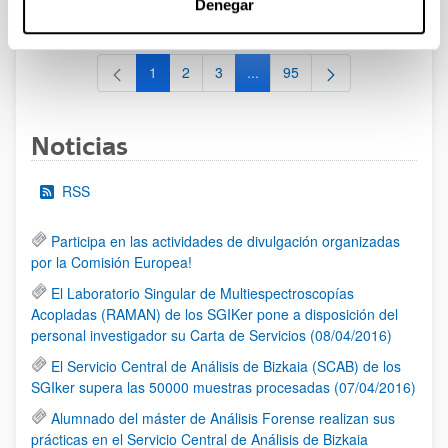
Denegar
al 30/07/2026 (ambos incluídos)
1
2
3
...
95
Página
Página
Página
Páginas intermedias Use TAB 
Página
Noticias
RSS
Participa en las actividades de divulgación organizadas
por la Comisión Europea!
El Laboratorio Singular de Multiespectroscopías
Acopladas (RAMAN) de los SGIKer pone a disposición del
personal investigador su Carta de Servicios (08/04/2016)
El Servicio Central de Análisis de Bizkaia (SCAB) de los
SGIker supera las 50000 muestras procesadas (07/04/2016)
Alumnado del máster de Análisis Forense realizan sus
prácticas en el Servicio Central de Análisis de Bizkaia