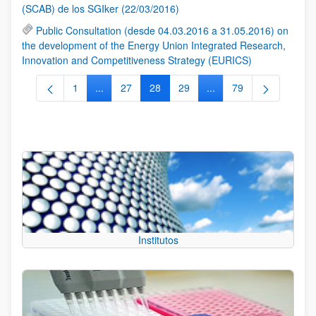
(SCAB) de los SGIker (22/03/2016)
Public Consultation (desde 04.03.2016 a 31.05.2016) on
the development of the Energy Union Integrated Research,
Innovation and Competitiveness Strategy (EURICS)
1
...
27
28
29
...
79
Página
Páginas intermedias Use TAB para desplazarse.
Página
Página
Página
Páginas intermedias Us
Página
Institutos