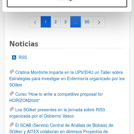
al 30/07/2026 (ambos incluídos)
1
2
3
...
95
Página
Página
Página
Páginas intermedias Use TAB 
Página
Noticias
RSS
Cristina Monforte imparte en la UPV/EHU un Taller sobre
Estrategias para investigar en Enfermería organizado por los
SGIker
Curso "How to write a competitive proposal for
HORIZON2020"
Los SGIker presentes en la jornada sobre RIS3
organizada por el Gobierno Vasco
El SCAB (Servicio Central de Análisis de Bizkaia) de
SGIker y AITEX colaboran en diversos Proyectos de