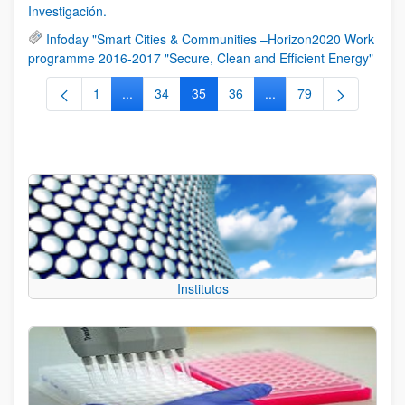
Investigación.
Infoday "Smart Cities & Communities –Horizon2020 Work
programme 2016-2017 "Secure, Clean and Efficient Energy"
1
...
34
35
36
...
79
Página
Páginas intermedias Use TAB para desplazarse.
Página
Página
Página
Páginas intermedias Us
Página
Institutos