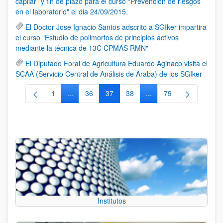
capilar" y fin de plazo para el curso "Prevención de riesgos
en el laboratorio" el dia 24/09/2015.
El Doctor Jose Ignacio Santos adscrito a SGIker impartira
el curso "Estudio de polimorfos de principios activos
mediante la técnica de 13C CPMAS RMN"
El Diputado Foral de Agricultura Eduardo Aginaco visita el
SCAA (Servicio Central de Análisis de Araba) de los SGIker
1
...
36
37
38
...
79
Página
Páginas intermedias Use TAB para desplazarse.
Página
Página
Página
Páginas intermedias Us
Página
Institutos