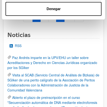
al 30/07/2026 (ambos incluídos)
Denegar
1
2
3
...
95
Página
Página
Página
Páginas intermedias Use TAB 
Página
Noticias
RSS
Paz Andrés imparte en la UPV/EHU un taller sobre
Acreditaciones y Derecho en Ciencias Jurídicas organizado
por los SGIker
Visita al SCAB (Servicio Central de Análisis de Bizkaia) de
SGIker de una perito calígrafo de la Asociación de Peritos
Colaboradores con la Administración de Justicia de la
Comunidad Valenciana
Abierto el plazo de preinscripción en el curso
"Secuenciación automática de DNA mediante electroforesis