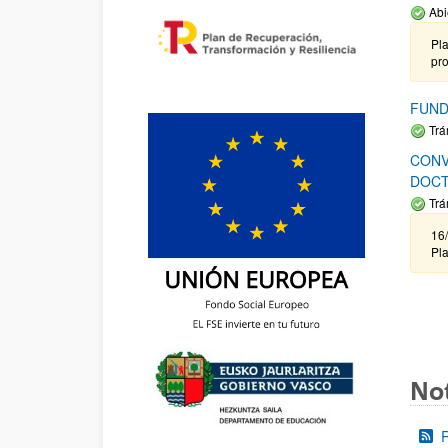
Abi
Pla
pr
FUND
Trá
CONV
DOCT
Trá
16/
Pla
Not