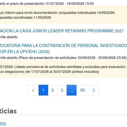
erto el plazo de presentación: 01/07/2026 - 16/09/2026 13:00
zo interno para envío documentación: propuestas individuales 14/09/2026,
opuestas coordinadas 11/09/2026
ACION LA CAIXA JUNIOR LEADER RETAINING PROGRAMME 2027
mite abierto
OCATORIA PARA LA CONTRATACIÓN DE PERSONAL INVESTIGAD
OR EN LA UPV/EHU (2026)
mite abierto (Plazo de presentación de solicitudes: 03/06/2026 - 25/06/2026 23:59)
07/2026: Listado provisional de solicitudes admitidas y excluidas para evaluación.
zo alegaciones: del 17/07/2026 al 30/07/2026 (ambos incluídos)
1
2
3
...
95
Página
Página
Página
Páginas intermedias Use TAB 
Página
icias
RSS