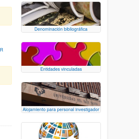
Denominación bibliográfica
OR
Entidades vinculadas
para desplazarse.
Alojamiento para personal investigador