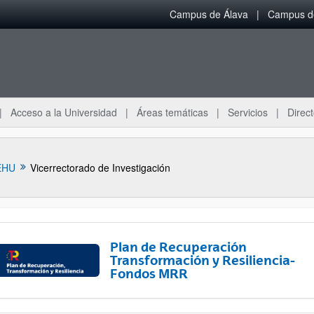
Campus de Álava
Campus de
Acceso a la Universidad
Áreas temáticas
Servicios
Direct
EHU
Vicerrectorado de Investigación
Plan de Recuperación
Transformación y Resiliencia-
Fondos MRR
ar subpáginas