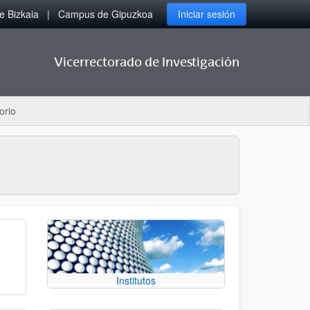
 Bizkaia
Campus de Gipuzkoa
Iniciar sesión
Vicerrectorado de Investigación
orio
Institutos