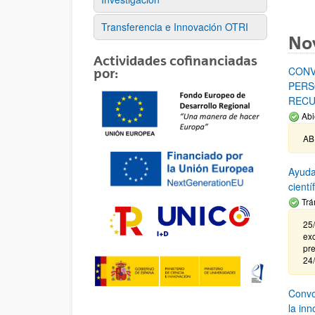
Transferencia e Innovación OTRI
No
Actividades cofinanciadas
CONV
por:
PERS
RECU
Abi
AB
Ayuda
cient
Trá
25/
exc
pre
24
Convoc
la in