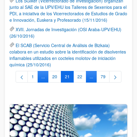
Los SGIker (Vicerrectorado de Investigación) organizan
junto al SAE de la UPV/EHU los Talleres de Sexenios para el
PDI, a iniciativa de los Vicerrectorados de Estudios de Grado
e Innovación, Euskera y Profesorado (15/11/2016)
XVII. Jornadas de Investigación (OSI Araba-UPV/EHU)
(26/10/2016)
El SCAB (Servicio Central de Análisis de Bizkaia)
colabora en un estudio sobre la identificación de disolventes
inflamables utilizados en cocteles molotov de iniciación
química (25/10/2016)
1
...
20
21
22
...
79
Página
Páginas intermedias Use TAB para desplazarse.
Página
Página
Página
Páginas intermedias Us
Página