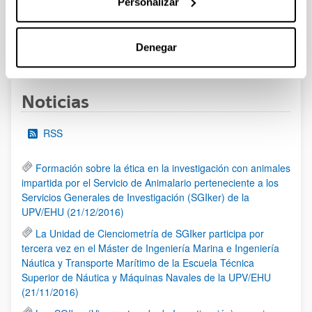
Personalizar
al 30/07/2026 (ambos incluídos)
Denegar
1
2
3
...
95
Página
Página
Página
Páginas intermedias Use TAB 
Página
Noticias
RSS
Formación sobre la ética en la investigación con animales
impartida por el Servicio de Animalario perteneciente a los
Servicios Generales de Investigación (SGIker) de la
UPV/EHU (21/12/2016)
La Unidad de Cienciometría de SGIker participa por
tercera vez en el Máster de Ingeniería Marina e Ingeniería
Náutica y Transporte Marítimo de la Escuela Técnica
Superior de Náutica y Máquinas Navales de la UPV/EHU
(21/11/2016)