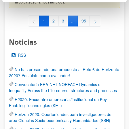
al 30/07/2026 (ambos incluídos)
1
2
3
...
95
Página
Página
Página
Páginas intermedias Use TAB 
Página
Noticias
RSS
No has presentado una propuesta al Reto 6 de Horizonte
2020? Postúlate como evaluador!
Convocatoria ERA-NET NORFACE Dynamics of
Inequality Across the Life-course: structures and processes
H2020: Encuentro empresarial/institucional en Key
Enabling Technologies (KET)
Horizon 2020: Oportunidades para investigadores del
área Ciencias Socio-económicas y Humanidades (SSH)