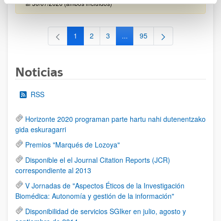
al 30/07/2026 (ambos incluídos)
1
2
3
...
95
Página
Página
Página
Páginas intermedias Use TAB 
Página
Noticias
RSS
Horizonte 2020 programan parte hartu nahi dutenentzako
gida eskuragarri
Premios "Marqués de Lozoya"
Disponible el el Journal Citation Reports (JCR)
correspondiente al 2013
V Jornadas de "Aspectos Éticos de la Investigación
Biomédica: Autonomía y gestión de la información"
Disponibilidad de servicios SGIker en julio, agosto y