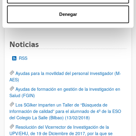
al 30/07/2026 (ambos incluídos)
Denegar
1
2
3
...
95
Página
Página
Página
Páginas intermedias Use TAB 
Página
Noticias
RSS
Ayudas para la movilidad del personal investigador (M-
AES)
Ayudas de formación en gestión de la investigación en
Salud (FGIN)
Los SGIker imparten un Taller de “Búsqueda de
información de calidad” para el alumnado de 4º de la ESO
del Colegio La Salle (Bilbao) (13/02/2018)
Resolución del Vicerrector de Investigación de la
UPV/EHU, de 19 de Diciembre de 2017, por la que se