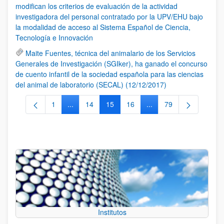
modifican los criterios de evaluación de la actividad
investigadora del personal contratado por la UPV/EHU bajo
la modalidad de acceso al Sistema Español de Ciencia,
Tecnología e Innovación
Maite Fuentes, técnica del animalario de los Servicios
Generales de Investigación (SGIker), ha ganado el concurso
de cuento infantil de la sociedad española para las ciencias
del animal de laboratorio (SECAL) (12/12/2017)
1
...
14
15
16
...
79
Página
Páginas intermedias Use TAB para desplazarse.
Página
Página
Página
Páginas intermedias Us
Página
Institutos