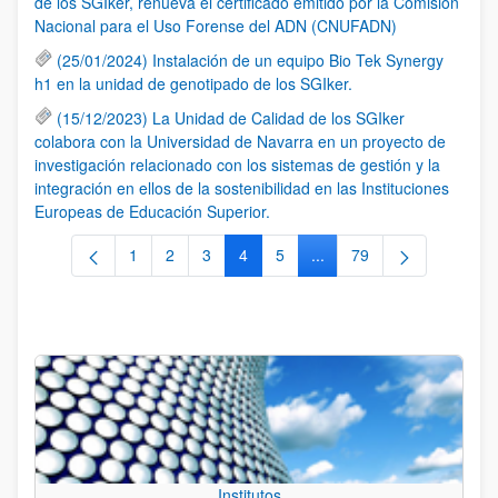
de los SGIker, renueva el certificado emitido por la Comisión
Nacional para el Uso Forense del ADN (CNUFADN)
(25/01/2024) Instalación de un equipo Bio Tek Synergy
h1 en la unidad de genotipado de los SGIker.
(15/12/2023) La Unidad de Calidad de los SGIker
colabora con la Universidad de Navarra en un proyecto de
investigación relacionado con los sistemas de gestión y la
integración en ellos de la sostenibilidad en las Instituciones
Europeas de Educación Superior.
1
2
3
4
5
...
79
Página
Página
Página
Página
Página
Páginas intermedias Use 
Página
Institutos