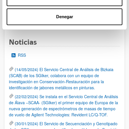
al 30/07/2026 (ambos incluídos)
Denegar
1
2
3
...
95
Página
Página
Página
Páginas intermedias Use TAB 
Página
Noticias
RSS
(14/05/2024) El Servicio Central de Análisis de Bizkaia
(SCAB) de los SGIker, colabora con un equipo de
investigación en Conservación-Restauración para la
identificación de jabones metálicos en pinturas.
(22/02/2024) Se instala en el Servicio Central de Análisis
de Álava –SCAA- (SGIker) el primer equipo de Europa de la
nueva generación de espectrómetros de masas de tiempo
de vuelo de Agilent Technologies: Revident LC/Q-TOF.
(30/01/2024) El Servicio de Secuenciación y Genotipado