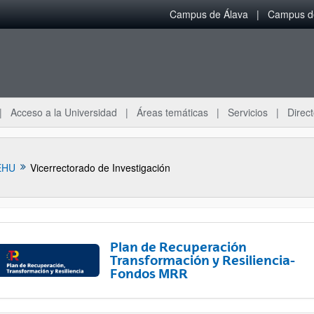
Campus de Álava
Campus de
Acceso a la Universidad
Áreas temáticas
Servicios
Direct
EHU
Vicerrectorado de Investigación
Plan de Recuperación
Transformación y Resiliencia-
Fondos MRR
ar subpáginas