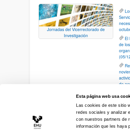
Lo
Servic
neces
octub
Jornadas del Vicerrectorado de
Investigación
El
de lo
organ
(05/1
Re
novie
activ
de ac
Lo
Esta página web usa cook
(TOC) 
Las cookies de este sitio 
II
redes sociales y analizar 
con nuestros partners de r
información que les haya 