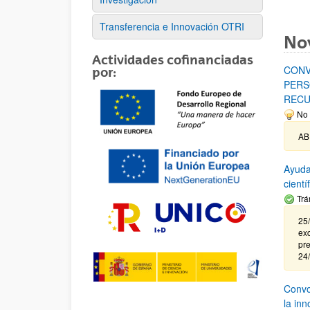
Transferencia e Innovación OTRI
No
Actividades cofinanciadas
CONV
por:
PERS
RECU
No 
AB
Ayuda
cient
Trá
25/
exc
pre
24
Convoc
la in