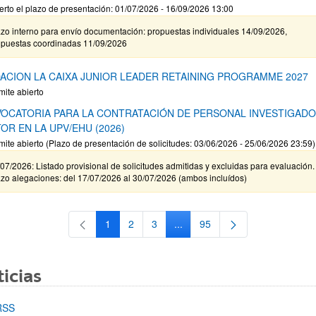
erto el plazo de presentación: 01/07/2026 - 16/09/2026 13:00
zo interno para envío documentación: propuestas individuales 14/09/2026,
opuestas coordinadas 11/09/2026
ACION LA CAIXA JUNIOR LEADER RETAINING PROGRAMME 2027
mite abierto
OCATORIA PARA LA CONTRATACIÓN DE PERSONAL INVESTIGAD
OR EN LA UPV/EHU (2026)
mite abierto (Plazo de presentación de solicitudes: 03/06/2026 - 25/06/2026 23:59)
07/2026: Listado provisional de solicitudes admitidas y excluidas para evaluación.
zo alegaciones: del 17/07/2026 al 30/07/2026 (ambos incluídos)
1
2
3
...
95
Página
Página
Página
Páginas intermedias Use TAB 
Página
icias
RSS