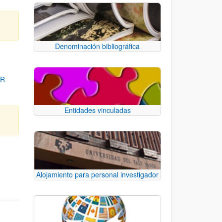
Denominación bibliográfica
OR
Entidades vinculadas
para desplazarse.
Alojamiento para personal investigador