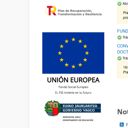
Abi
Pla
pr
FUND
Trá
CONV
DOCT
Trá
16/
Pla
Not