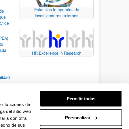
Estancias temporales de
 de
investigadores externos
¿qué
27 de
SPEA)
to
zada
HR Excellence in Research
alidad
Permitir todas
er funciones de
7)
ga del sitio web
Personalizar
arla con otra
e TAB para desplazarse.
 hecho de sus