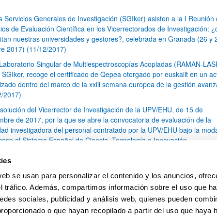
s Servicios Generales de Investigación (SGIker) asisten a la I Reunión
ios de Evaluación Científica en los Vicerrectorados de Investigación: 
itan nuestras universidades y gestores?, celebrada en Granada (26 y 
re 2017) (11/12/2017)
 Laboratorio Singular de Multiespectroscopías Acopladas (RAMAN-LA
s SGIker, recoge el certificado de Qepea otorgado por euskalit en un ac
izado dentro del marco de la xxiii semana europea de la gestión avan
2/2017)
solución del Vicerrector de Investigación de la UPV/EHU, de 15 de
mbre de 2017, por la que se abre la convocatoria de evaluación de la
idad investigadora del personal contratado por la UPV/EHU bajo la mod
ceso al Sistema Español de Ciencia, Tecnología e Innovación.
s SGIker disponen de un nuevo Analizador de Carbono Orgánico Total
ies
en el Servicio Central de Análisis de Bizkaia (19/10/2017)
web se usan para personalizar el contenido y los anuncios, ofrec
I Curso de Resonancia Magnética Nuclear de Estado Solido (11/10/201
el tráfico. Además, compartimos información sobre el uso que ha
1
...
15
16
17
...
79
edes sociales, publicidad y análisis web, quienes pueden combin
Página
Páginas intermedias Use TAB para desplazarse.
Página
Página
Página
Páginas intermedias Us
Página
proporcionado o que hayan recopilado a partir del uso que haya