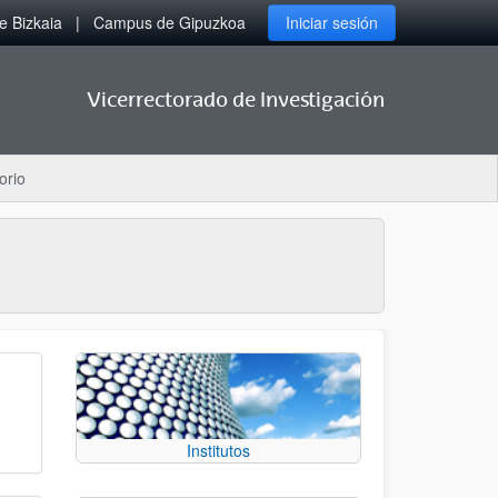
 Bizkaia
Campus de Gipuzkoa
Iniciar sesión
Vicerrectorado de Investigación
orio
Institutos