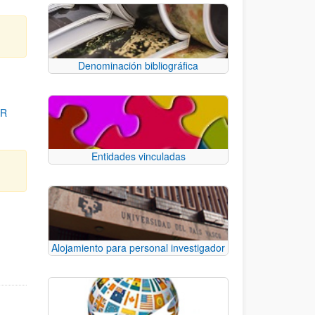
Denominación bibliográfica
OR
Entidades vinculadas
para desplazarse.
Alojamiento para personal investigador