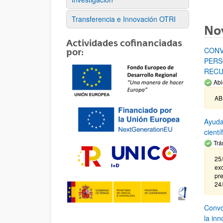
Transferencia e Innovación OTRI
No
Actividades cofinanciadas
CONV
por:
PERS
RECU
Abi
AB
Ayuda
cient
Trá
25/
exc
pre
24
Convoc
la in