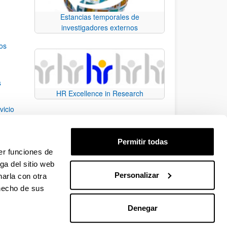
Estancias temporales de
investigadores externos
os
s
HR Excellence in Research
vicio
 of
Permitir todas
tegy
er funciones de
ga del sitio web
Personalizar
arla con otra
e TAB para desplazarse.
 hecho de sus
Denegar