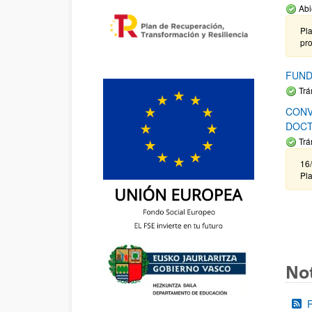
Abi
Pla
pr
FUND
Trá
CONV
DOCT
Trá
16/
Pla
Not