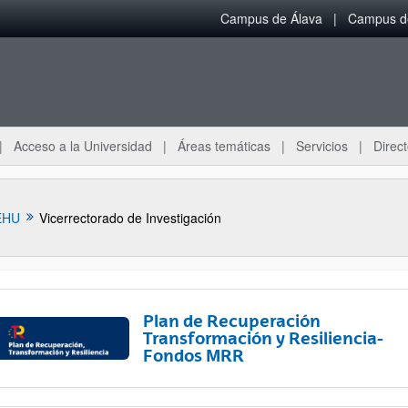
Campus de Álava
Campus de
Acceso a la Universidad
Áreas temáticas
Servicios
Direct
EHU
Vicerrectorado de Investigación
Plan de Recuperación
Transformación y Resiliencia-
Fondos MRR
ar subpáginas