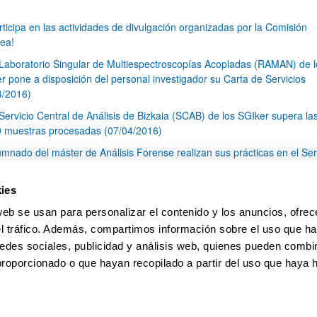
rticipa en las actividades de divulgación organizadas por la Comisión
ea!
 Laboratorio Singular de Multiespectroscopías Acopladas (RAMAN) de l
r pone a disposición del personal investigador su Carta de Servicios
4/2016)
 Servicio Central de Análisis de Bizkaia (SCAB) de los SGIker supera la
 muestras procesadas (07/04/2016)
umnado del máster de Análisis Forense realizan sus prácticas en el Ser
al de Análisis de Bizkaia (SCAB) de los SGIker (22/03/2016)
blic Consultation (desde 04.03.2016 a 31.05.2016) on the development
ies
nergy Union Integrated Research, Innovation and Competitiveness Stra
web se usan para personalizar el contenido y los anuncios, ofrec
ICS)
el tráfico. Además, compartimos información sobre el uso que ha
1
...
27
28
29
...
79
edes sociales, publicidad y análisis web, quienes pueden combin
Página
Páginas intermedias Use TAB para desplazarse.
Página
Página
Página
Páginas intermedias Us
Página
proporcionado o que hayan recopilado a partir del uso que haya