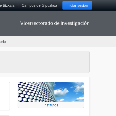
 Bizkaia
Campus de Gipuzkoa
Iniciar sesión
Vicerrectorado de Investigación
orio
Institutos