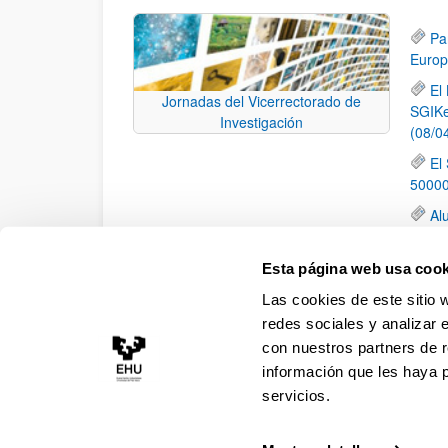
Pa
Europ
El
Jornadas del Vicerrectorado de
SGIKe
Investigación
(08/0
El
50000
Al
Centr
Pu
Esta página web usa cook
the E
Las cookies de este sitio 
(EUR
redes sociales y analizar 
con nuestros partners de r
información que les haya 
servicios.