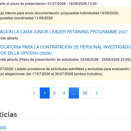
erto el plazo de presentación: 01/07/2026 - 16/09/2026 13:00
zo interno para envío documentación: propuestas individuales 14/09/2026,
opuestas coordinadas 11/09/2026
ACION LA CAIXA JUNIOR LEADER RETAINING PROGRAMME 2027
mite abierto
OCATORIA PARA LA CONTRATACIÓN DE PERSONAL INVESTIGAD
OR EN LA UPV/EHU (2026)
mite abierto (Plazo de presentación de solicitudes: 03/06/2026 - 25/06/2026 23:59)
07/2026: Listado provisional de solicitudes admitidas y excluidas para evaluación.
zo alegaciones: del 17/07/2026 al 30/07/2026 (ambos incluídos)
1
2
3
...
95
Página
Página
Página
Páginas intermedias Use TAB 
Página
icias
RSS