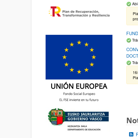
Abi
Pla
pr
FUND
Trá
CONV
DOCT
Trá
16/
Pla
Not