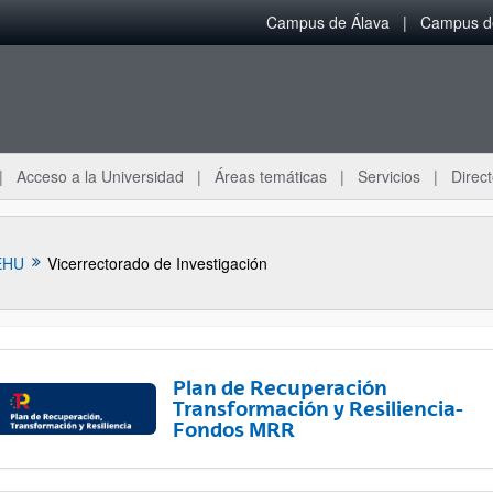
Campus de Álava
Campus de
Acceso a la Universidad
Áreas temáticas
Servicios
Direct
EHU
Vicerrectorado de Investigación
Plan de Recuperación
Transformación y Resiliencia-
Fondos MRR
ar subpáginas