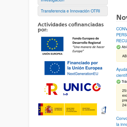
Transferencia e Innovación OTRI
No
Actividades cofinanciadas
CONV
por:
PERS
RECU
Abi
AB
Ayuda
cient
Trá
25/
exc
pre
24
Convoc
la in