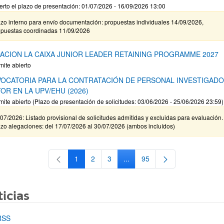
erto el plazo de presentación: 01/07/2026 - 16/09/2026 13:00
zo interno para envío documentación: propuestas individuales 14/09/2026,
opuestas coordinadas 11/09/2026
ACION LA CAIXA JUNIOR LEADER RETAINING PROGRAMME 2027
mite abierto
OCATORIA PARA LA CONTRATACIÓN DE PERSONAL INVESTIGAD
OR EN LA UPV/EHU (2026)
mite abierto (Plazo de presentación de solicitudes: 03/06/2026 - 25/06/2026 23:59)
07/2026: Listado provisional de solicitudes admitidas y excluidas para evaluación.
zo alegaciones: del 17/07/2026 al 30/07/2026 (ambos incluídos)
1
2
3
...
95
Página
Página
Página
Páginas intermedias Use TAB 
Página
icias
RSS