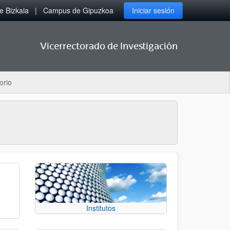
 Bizkaia
Campus de Gipuzkoa
Iniciar sesión
Vicerrectorado de Investigación
orio
Institutos