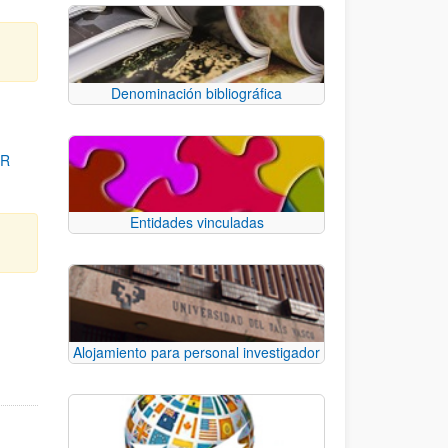
Denominación bibliográfica
OR
Entidades vinculadas
para desplazarse.
Alojamiento para personal investigador