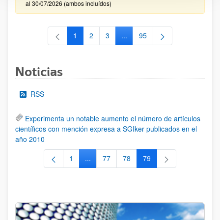
al 30/07/2026 (ambos incluídos)
1
2
3
...
95
Página
Página
Página
Páginas intermedias Use TAB 
Página
Noticias
RSS
Experimenta un notable aumento el número de artículos
científicos con mención expresa a SGIker publicados en el
año 2010
1
...
77
78
79
Página
Páginas intermedias Use TAB para despla
Página
Página
Página