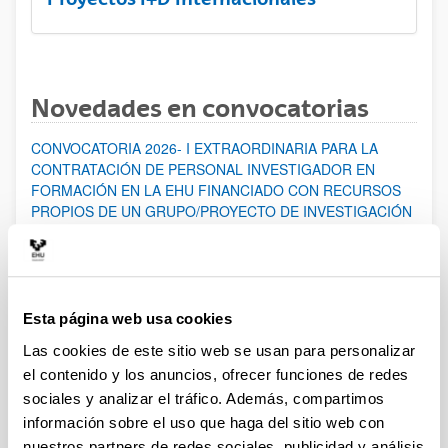
Novedades en convocatorias
CONVOCATORIA 2026- I EXTRAORDINARIA PARA LA
CONTRATACIÓN DE PERSONAL INVESTIGADOR EN
FORMACIÓN EN LA EHU FINANCIADO CON RECURSOS
PROPIOS DE UN GRUPO/PROYECTO DE INVESTIGACIÓN
Abierto el plazo de presentación: 07/08/2026 - 14/08/2026
ABIERTO EL PLAZO DE PRESENTACIÓN DE SOLICITUDES
HASTA EL 14/08/2026
Esta página web usa cookies
Ayudas para financiación de la adquisición y renovación de
infraestructura científica y fondos bibliográficos en la
Las cookies de este sitio web se usan para personalizar
UPV/EHU 2026
el contenido y los anuncios, ofrecer funciones de redes
Trámite abierto
sociales y analizar el tráfico. Además, compartimos
información sobre el uso que haga del sitio web con
25/03/2026: Corrección de errores del listado provisional de
solicitudes admitidas y excluidas. 23/03/2026: Relación
nuestros partners de redes sociales, publicidad y análisis