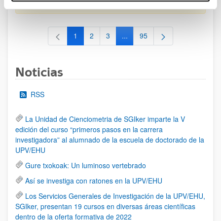
al 30/07/2026 (ambos incluídos)
1
2
3
...
95
Página
Página
Página
Páginas intermedias Use TAB 
Página
Noticias
RSS
La Unidad de Cienciometria de SGIker imparte la V
edición del curso “primeros pasos en la carrera
investigadora” al alumnado de la escuela de doctorado de la
UPV/EHU
Gure txokoak: Un luminoso vertebrado
Así se investiga con ratones en la UPV/EHU
Los Servicios Generales de Investigación de la UPV/EHU,
SGIker, presentan 19 cursos en diversas áreas científicas
dentro de la oferta formativa de 2022