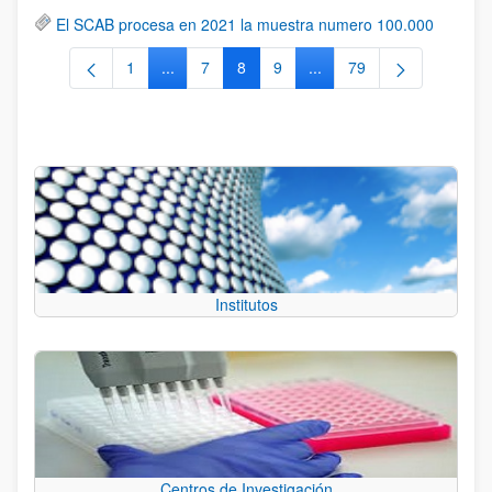
El SCAB procesa en 2021 la muestra numero 100.000
1
...
7
8
9
...
79
Página
Páginas intermedias Use TAB para desplazars
Página
Página
Página
Páginas intermedias Use
Página
Institutos
Centros de Investigación