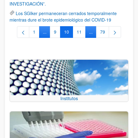
INVESTIGACIÓN”.
Los SGIker permaneceran cerrados temporalmente
mientras dure el brote epidemiológico del COVID-19
1
...
9
10
11
...
79
Página
Páginas intermedias Use TAB para desplazarse
Página
Página
Página
Páginas intermedias Us
Página
Institutos