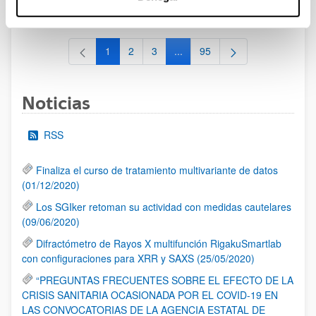
al 30/07/2026 (ambos incluídos)
1
2
3
...
95
Página
Página
Página
Páginas intermedias Use TAB 
Página
Noticias
RSS
Finaliza el curso de tratamiento multivariante de datos
(01/12/2020)
Los SGIker retoman su actividad con medidas cautelares
(09/06/2020)
Difractómetro de Rayos X multifunción RigakuSmartlab
con configuraciones para XRR y SAXS (25/05/2020)
“PREGUNTAS FRECUENTES SOBRE EL EFECTO DE LA
CRISIS SANITARIA OCASIONADA POR EL COVID-19 EN
LAS CONVOCATORIAS DE LA AGENCIA ESTATAL DE