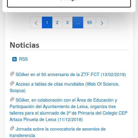
al 30/07/2026 (ambos incluídos)
1
2
3
...
95
Página
Página
Página
Páginas intermedias Use TAB 
Página
Noticias
RSS
SGIker en el 50 aniversario de la ZTF-FCT (13/02/2019)
Acceso a tablas de citas mundiales (Web Of Science,
Scopus)
SGIker, en colaboración con el Área de Educación y
Participación del Ayuntamiento de Leioa, organiza tres
talleres para el alumnado de 2º de Primaria del Colegio CEP
Artaza Pinueta de Leioa (11/12/2018)
Jornada sobre la convocatoria de sexenios de
transferencia