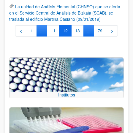
La unidad de Análisis Elemental (CHNSO) que se oferta
en el Servicio Central de Análisis de Bizkaia (SCAB), se
traslada al edificio Martina Casiano (09/01/2019)
1
...
11
12
13
...
79
Página
Páginas intermedias Use TAB para desplazarse.
Página
Página
Página
Páginas intermedias Us
Página
Institutos