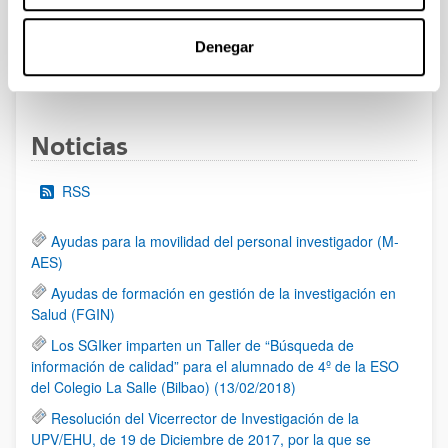
al 30/07/2026 (ambos incluídos)
Denegar
1
2
3
...
95
Página
Página
Página
Páginas intermedias Use TAB 
Página
Noticias
RSS
Ayudas para la movilidad del personal investigador (M-
AES)
Ayudas de formación en gestión de la investigación en
Salud (FGIN)
Los SGIker imparten un Taller de “Búsqueda de
información de calidad” para el alumnado de 4º de la ESO
del Colegio La Salle (Bilbao) (13/02/2018)
Resolución del Vicerrector de Investigación de la
UPV/EHU, de 19 de Diciembre de 2017, por la que se