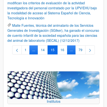
modifican los criterios de evaluación de la actividad
investigadora del personal contratado por la UPV/EHU bajo
la modalidad de acceso al Sistema Español de Ciencia,
Tecnología e Innovación
Maite Fuentes, técnica del animalario de los Servicios
Generales de Investigación (SGIker), ha ganado el concurso
de cuento infantil de la sociedad española para las ciencias
del animal de laboratorio (SECAL) (12/12/2017)
1
...
14
15
16
...
79
Página
Páginas intermedias Use TAB para desplazarse.
Página
Página
Página
Páginas intermedias Us
Página
Institutos