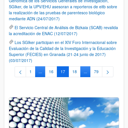
Genómica de los Servicios Generales de Investigación,
SGIker, de la UPV/EHU asesoran a reporteros de eitb sobre
la realización de las pruebas de parentesco biológico
mediante ADN (24/07/2017)
El Servicio Central de Análisis de Bizkaia (SCAB) revalida
la acreditación de ENAC (12/07/2017)
Los SGIker participan en el XIV Foro Internacional sobre
Evaluación de la Calidad de la Investigación y la Educación
Superior (FECIES) en Granada (21-24 junio de 2017)
(03/07/2017)
1
...
16
17
18
...
79
Página
Páginas intermedias Use TAB para desplazarse.
Página
Página
Página
Páginas intermedias Us
Página