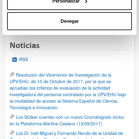
Personalizar
al 30/07/2026 (ambos incluídos)
Denegar
1
2
3
...
95
Página
Página
Página
Páginas intermedias Use TAB 
Página
Noticias
RSS
Resolución del Vicerrector de Investigación de la
UPV/EHU, de 10 de Octubre de 2017, por la que se
aprueban los criterios de evaluación de la actividad
investigadora del personal contratado por la UPV/EHU bajo
la modalidad de acceso al Sistema Español de Ciencia,
Tecnología e Innovación
Los SGIker cuentan con un nuevo Cromatógrafo Iónico
en la Plataforma Martina Casiano (13/09/2017)
Los Dr. Irati Miguel y Fernando Rendo de la Unidad de