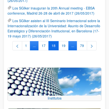
(26/05/2017)
Los SGIker inauguran la 20th Annual meeting - EBSA
conference, Madrid 26-28 de abril de 2017 (26/05/2017)
Los SGIker asisten al III Seminario Internacional sobre la
Internacionalización de la Universidad: Asunto de Desarrollo
Estratégico y Diferenciación Institucional, en Barcelona (17-
19 mayo 2017) (26/05/2017)
1
...
17
18
19
...
79
Página
Páginas intermedias Use TAB para desplazarse.
Página
Página
Página
Páginas intermedias Us
Página
Institutos