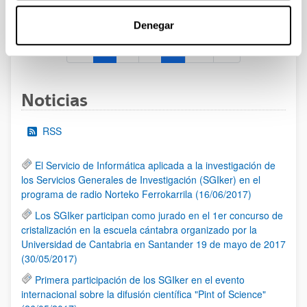
al 30/07/2026 (ambos incluídos)
Denegar
1
2
3
...
95
Página
Página
Página
Páginas intermedias Use TAB 
Página
Noticias
RSS
El Servicio de Informática aplicada a la investigación de
los Servicios Generales de Investigación (SGIker) en el
programa de radio Norteko Ferrokarrila (16/06/2017)
Los SGIker participan como jurado en el 1er concurso de
cristalización en la escuela cántabra organizado por la
Universidad de Cantabria en Santander 19 de mayo de 2017
(30/05/2017)
Primera participación de los SGIker en el evento
internacional sobre la difusión científica "Pint of Science"