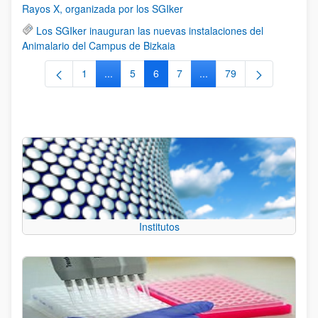
Rayos X, organizada por los SGIker
Los SGIker inauguran las nuevas instalaciones del
Animalario del Campus de Bizkaia
1
...
5
6
7
...
79
Página
Páginas intermedias Use TAB para desplazars
Página
Página
Página
Páginas intermedias Use
Página
Institutos