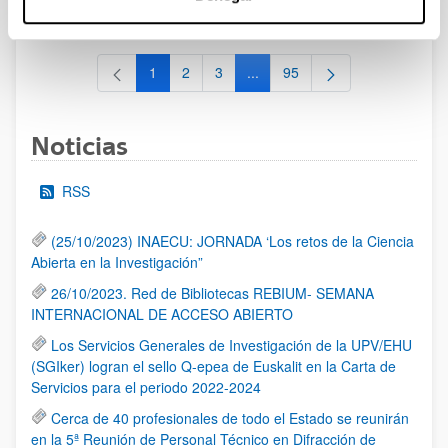
al 30/07/2026 (ambos incluídos)
1
2
3
...
95
Página
Página
Página
Páginas intermedias Use TAB 
Página
Noticias
RSS
(25/10/2023) INAECU: JORNADA ‘Los retos de la Ciencia
Abierta en la Investigación”
26/10/2023. Red de Bibliotecas REBIUM- SEMANA
INTERNACIONAL DE ACCESO ABIERTO
Los Servicios Generales de Investigación de la UPV/EHU
(SGIker) logran el sello Q-epea de Euskalit en la Carta de
Servicios para el periodo 2022-2024
Cerca de 40 profesionales de todo el Estado se reunirán
en la 5ª Reunión de Personal Técnico en Difracción de