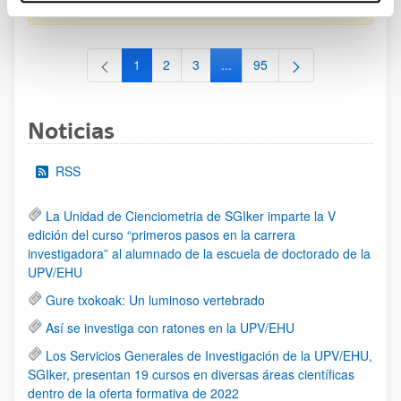
al 30/07/2026 (ambos incluídos)
1
2
3
...
95
Página
Página
Página
Páginas intermedias Use TAB 
Página
Noticias
RSS
La Unidad de Cienciometria de SGIker imparte la V
edición del curso “primeros pasos en la carrera
investigadora” al alumnado de la escuela de doctorado de la
UPV/EHU
Gure txokoak: Un luminoso vertebrado
Así se investiga con ratones en la UPV/EHU
Los Servicios Generales de Investigación de la UPV/EHU,
SGIker, presentan 19 cursos en diversas áreas científicas
dentro de la oferta formativa de 2022