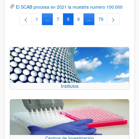
El SCAB procesa en 2021 la muestra numero 100.000
1
...
7
8
9
...
79
Página
Páginas intermedias Use TAB para desplazars
Página
Página
Página
Páginas intermedias Use
Página
Institutos
Centros de Investigación