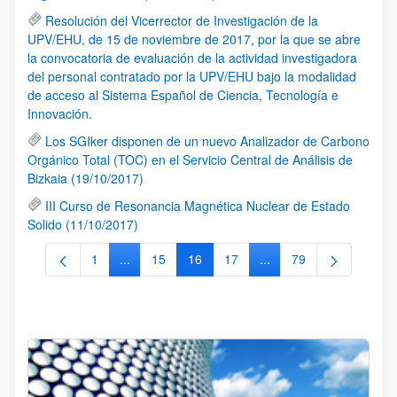
Resolución del Vicerrector de Investigación de la
UPV/EHU, de 15 de noviembre de 2017, por la que se abre
la convocatoria de evaluación de la actividad investigadora
del personal contratado por la UPV/EHU bajo la modalidad
de acceso al Sistema Español de Ciencia, Tecnología e
Innovación.
Los SGIker disponen de un nuevo Analizador de Carbono
Orgánico Total (TOC) en el Servicio Central de Análisis de
Bizkaia (19/10/2017)
III Curso de Resonancia Magnética Nuclear de Estado
Solido (11/10/2017)
1
...
15
16
17
...
79
Página
Páginas intermedias Use TAB para desplazarse.
Página
Página
Página
Páginas intermedias Us
Página