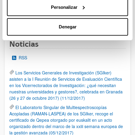
al 30/07/2026 (ambos incluídos)
Personalizar
1
2
3
...
95
Página
Página
Página
Páginas intermedias Use TAB 
Página
Denegar
Noticias
RSS
Los Servicios Generales de Investigación (SGIker)
asisten a la I Reunión de Servicios de Evaluación Científica
en los Vicerrectorados de Investigación: ¿qué necesitan
nuestras universidades y gestores?, celebrada en Granada
(26 y 27 de octubre 2017) (11/12/2017)
El Laboratorio Singular de Multiespectroscopías
Acopladas (RAMAN-LASPEA) de los SGIker, recoge el
certificado de Qepea otorgado por euskalit en un acto
organizado dentro del marco de la xxiii semana europea de
la gestión avanzada (05/12/2017)