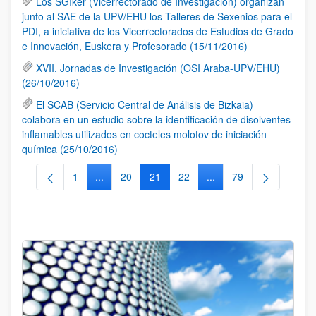
Los SGIker (Vicerrectorado de Investigación) organizan
junto al SAE de la UPV/EHU los Talleres de Sexenios para el
PDI, a iniciativa de los Vicerrectorados de Estudios de Grado
e Innovación, Euskera y Profesorado (15/11/2016)
XVII. Jornadas de Investigación (OSI Araba-UPV/EHU)
(26/10/2016)
El SCAB (Servicio Central de Análisis de Bizkaia)
colabora en un estudio sobre la identificación de disolventes
inflamables utilizados en cocteles molotov de iniciación
química (25/10/2016)
1
...
20
21
22
...
79
Página
Páginas intermedias Use TAB para desplazarse.
Página
Página
Página
Páginas intermedias Us
Página