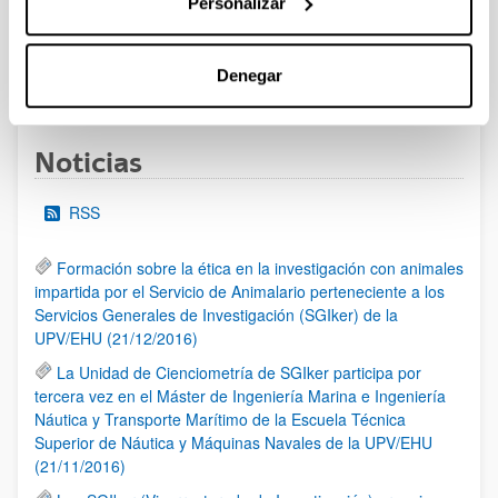
Personalizar
al 30/07/2026 (ambos incluídos)
Denegar
1
2
3
...
95
Página
Página
Página
Páginas intermedias Use TAB 
Página
Noticias
RSS
Formación sobre la ética en la investigación con animales
impartida por el Servicio de Animalario perteneciente a los
Servicios Generales de Investigación (SGIker) de la
UPV/EHU (21/12/2016)
La Unidad de Cienciometría de SGIker participa por
tercera vez en el Máster de Ingeniería Marina e Ingeniería
Náutica y Transporte Marítimo de la Escuela Técnica
Superior de Náutica y Máquinas Navales de la UPV/EHU
(21/11/2016)