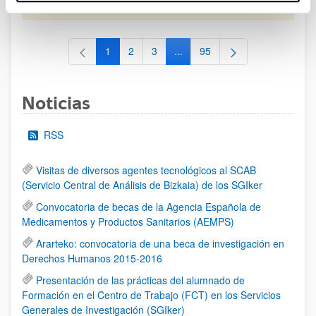
al 30/07/2026 (ambos incluídos)
1
2
3
...
95
Página
Página
Página
Páginas intermedias Use TAB 
Página
Noticias
RSS
Visitas de diversos agentes tecnológicos al SCAB
(Servicio Central de Análisis de Bizkaia) de los SGIker
Convocatoria de becas de la Agencia Española de
Medicamentos y Productos Sanitarios (AEMPS)
Ararteko: convocatoria de una beca de investigación en
Derechos Humanos 2015-2016
Presentación de las prácticas del alumnado de
Formación en el Centro de Trabajo (FCT) en los Servicios
Generales de Investigación (SGIker)