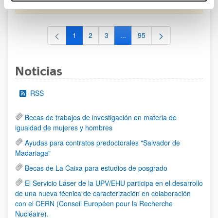
al 30/07/2026 (ambos incluídos)
1
2
3
...
95
Página
Página
Página
Páginas intermedias Use TAB 
Página
Noticias
RSS
Becas de trabajos de investigación en materia de
igualdad de mujeres y hombres
Ayudas para contratos predoctorales "Salvador de
Madariaga"
Becas de La Caixa para estudios de posgrado
El Servicio Láser de la UPV/EHU participa en el desarrollo
de una nueva técnica de caracterización en colaboración
con el CERN (Conseil Européen pour la Recherche
Nucléaire).