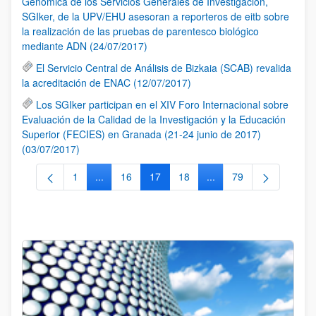
Genómica de los Servicios Generales de Investigación,
SGIker, de la UPV/EHU asesoran a reporteros de eitb sobre
la realización de las pruebas de parentesco biológico
mediante ADN (24/07/2017)
El Servicio Central de Análisis de Bizkaia (SCAB) revalida
la acreditación de ENAC (12/07/2017)
Los SGIker participan en el XIV Foro Internacional sobre
Evaluación de la Calidad de la Investigación y la Educación
Superior (FECIES) en Granada (21-24 junio de 2017)
(03/07/2017)
1
...
16
17
18
...
79
Página
Páginas intermedias Use TAB para desplazarse.
Página
Página
Página
Páginas intermedias Us
Página