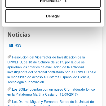
Personalizar
al 30/07/2026 (ambos incluídos)
Denegar
1
2
3
...
95
Página
Página
Página
Páginas intermedias Use TAB 
Página
Noticias
RSS
Resolución del Vicerrector de Investigación de la
UPV/EHU, de 10 de Octubre de 2017, por la que se
aprueban los criterios de evaluación de la actividad
investigadora del personal contratado por la UPV/EHU bajo
la modalidad de acceso al Sistema Español de Ciencia,
Tecnología e Innovación
Los SGIker cuentan con un nuevo Cromatógrafo Iónico
en la Plataforma Martina Casiano (13/09/2017)
Los Dr. Irati Miguel y Fernando Rendo de la Unidad de