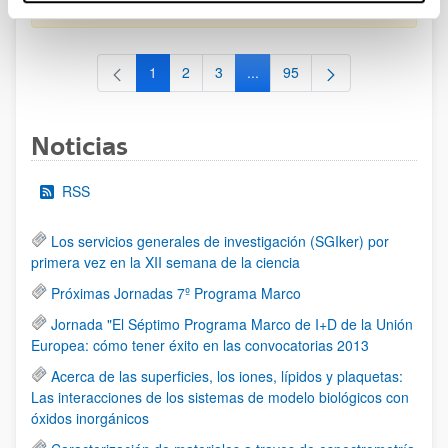
al 30/07/2026 (ambos incluídos)
1
2
3
...
95
Página
Página
Página
Páginas intermedias Use TAB 
Página
Noticias
RSS
Los servicios generales de investigación (SGIker) por
primera vez en la XII semana de la ciencia
Próximas Jornadas 7º Programa Marco
Jornada "El Séptimo Programa Marco de I+D de la Unión
Europea: cómo tener éxito en las convocatorias 2013
Acerca de las superficies, los iones, lípidos y plaquetas:
Las interacciones de los sistemas de modelo biológicos con
óxidos inorgánicos