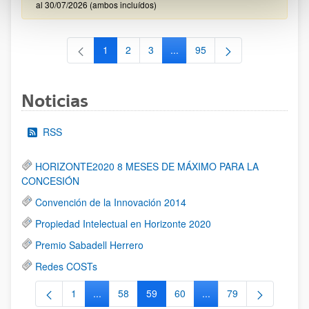
al 30/07/2026 (ambos incluídos)
1
2
3
...
95
Página
Página
Página
Páginas intermedias Use TAB 
Página
Noticias
RSS
HORIZONTE2020 8 MESES DE MÁXIMO PARA LA
CONCESIÓN
Convención de la Innovación 2014
Propiedad Intelectual en Horizonte 2020
Premio Sabadell Herrero
Redes COSTs
1
...
58
59
60
...
79
Página
Páginas intermedias Use TAB para desplazarse.
Página
Página
Página
Páginas intermedias Us
Página