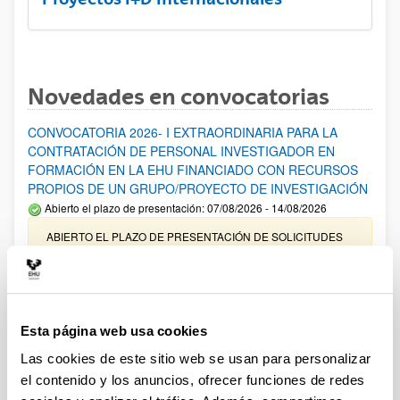
Novedades en convocatorias
CONVOCATORIA 2026- I EXTRAORDINARIA PARA LA
CONTRATACIÓN DE PERSONAL INVESTIGADOR EN
FORMACIÓN EN LA EHU FINANCIADO CON RECURSOS
PROPIOS DE UN GRUPO/PROYECTO DE INVESTIGACIÓN
Abierto el plazo de presentación: 07/08/2026 - 14/08/2026
ABIERTO EL PLAZO DE PRESENTACIÓN DE SOLICITUDES
HASTA EL 14/08/2026
Ayudas para financiación de la adquisición y renovación de
infraestructura científica y fondos bibliográficos en la
UPV/EHU 2026
Esta página web usa cookies
Trámite abierto
Las cookies de este sitio web se usan para personalizar
25/03/2026: Corrección de errores del listado provisional de
el contenido y los anuncios, ofrecer funciones de redes
solicitudes admitidas y excluidas. 23/03/2026: Relación