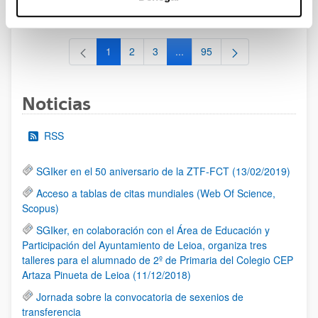
al 30/07/2026 (ambos incluídos)
1
2
3
...
95
Página
Página
Página
Páginas intermedias Use TAB 
Página
Noticias
RSS
SGIker en el 50 aniversario de la ZTF-FCT (13/02/2019)
Acceso a tablas de citas mundiales (Web Of Science,
Scopus)
SGIker, en colaboración con el Área de Educación y
Participación del Ayuntamiento de Leioa, organiza tres
talleres para el alumnado de 2º de Primaria del Colegio CEP
Artaza Pinueta de Leioa (11/12/2018)
Jornada sobre la convocatoria de sexenios de
transferencia