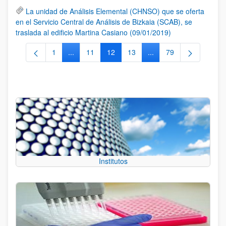
La unidad de Análisis Elemental (CHNSO) que se oferta
en el Servicio Central de Análisis de Bizkaia (SCAB), se
traslada al edificio Martina Casiano (09/01/2019)
1
...
11
12
13
...
79
Página
Páginas intermedias Use TAB para desplazarse.
Página
Página
Página
Páginas intermedias Us
Página
Institutos